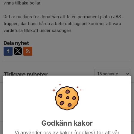
vinna tillbaka bollar.
Det är nu dags för Jonathan att ta en permanent plats i JAS-
truppen, där hans hårda arbete och lagspel kommer att vara
värdefulla tillskott under säsongen.
Dela nyhet
Tidigare nyheter
Juniorallsvenskan 26/27 | Elvin Rosberg
26 jun, 22:53
Juniorallsvenskan 26/27 | Marcus Junbrink
25 jun, 15:19
Godkänn kakor
Juniorallsvenskan 26/27 | Benjamin Markenbjörk
Vi använder oss av kakor (cookies) för att vår