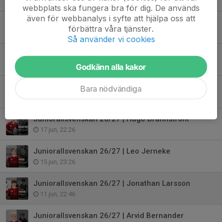
24 jun, 10:51
webbplats ska fungera bra för dig. De används
även för webbanalys i syfte att hjälpa oss att
Juniorallsvenskan 26/27 | Oscar Thuresson Winberg
förbättra våra tjänster.
23 jun, 01:37
Så använder vi cookies
Juniorallsvenskan 26/27 | Robin Almqvist Öhlin
20 jun, 19:23
Godkänn alla kakor
Juniorallsvenskan 26/27 | Adam Juselius
Bara nödvändiga
18 jun, 11:57
Juniorallsvenskan 26/27 | Hugo Brännström
17 jun, 22:26
Juniorallsvenskan 26/27 | Leo Jerneke
15 jun, 23:26
Juniorallsvenskan 26/27 | Jonathan Larsson
11 jun, 22:46
Juniorallsvenskan 26/27 | Arvid Bernander