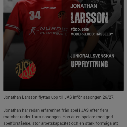
Jonathan Larsson flyttas upp till JAS inför säsongen 26/27.
Jonathan har redan erfarenhet från spel i JAS efter flera
matcher under förra säsongen. Han är en spelare med god
spelförståelse, stor arbetskapacitet och en stark förmåga att