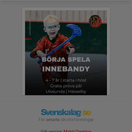
För
smarta
idrottsföreningar
Välj version:
Mobil
|
Desktop