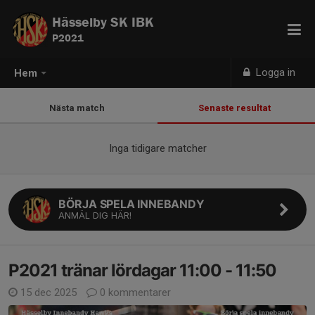
Hässelby SK IBK
P2021
Logga in
Hem
Nästa match
Senaste resultat
Inga tidigare matcher
BÖRJA SPELA INNEBANDY
ANMÄL DIG HÄR!
P2021 tränar lördagar 11:00 - 11:50
15 dec 2025
0 kommentarer