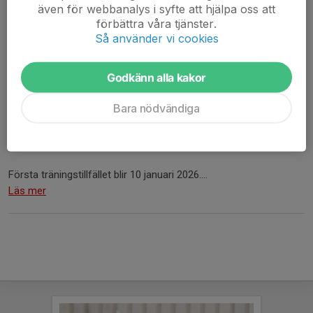
även för webbanalys i syfte att hjälpa oss att
förbättra våra tjänster.
Så använder vi cookies
Godkänn alla kakor
Bara nödvändiga
Nu är träningstiderna för vårterminen klara och Pojkar födda
2021 kommer träna med Innebandykul på lördagar 11:00 - 11:50 i
Hässelbyhallens motionsrum (Köpingsvägen 22).
Första träningstillfället blir 10 januari 2026....
Läs mer