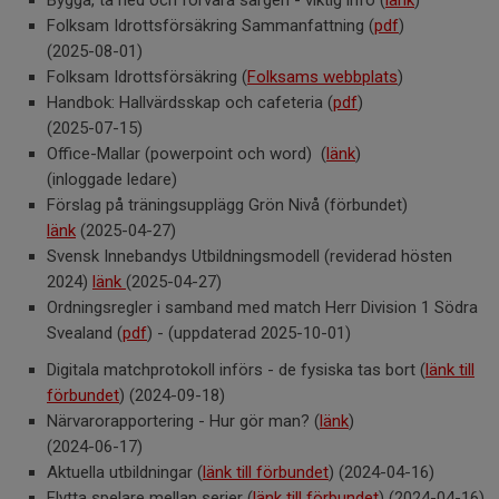
Bygga, ta ned och förvara sargen - viktig info (
länk
)
Folksam Idrottsförsäkring Sammanfattning (
pdf
)
(2025-08-01)
Folksam Idrottsförsäkring (
Folksams webbplats
)
Handbok: Hallvärdsskap och cafeteria (
pdf
)
(2025-07-15)
Office-Mallar (powerpoint och word) (
länk
)
(inloggade ledare)
Förslag på träningsupplägg Grön Nivå (förbundet)
länk
(2025-04-27)
Svensk Innebandys Utbildningsmodell (reviderad hösten
2024)
länk
(2025-04-27)
Ordningsregler i samband med match Herr Division 1 Södra
Svealand (
pdf
) - (uppdaterad 2025-10-01)
Digitala matchprotokoll införs - de fysiska tas bort (
länk till
förbundet
) (2024-09-18)
Närvarorapportering - Hur gör man? (
länk
)
(2024-06-17)
Aktuella utbildningar (
länk till förbundet
) (2024-04-16)
Flytta spelare mellan serier (
länk till förbundet
) (2024-04-16)