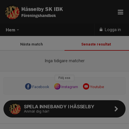
Hässelby SK IBK
Föreningshandbok
Logga in
Hem
Nästa match
Senaste resultat
Inga tidigare matcher
Följ oss
Facebook
Instagram
Youtube
SPELA INNEBANDY I HÄSSELBY
Anmäl dig här!