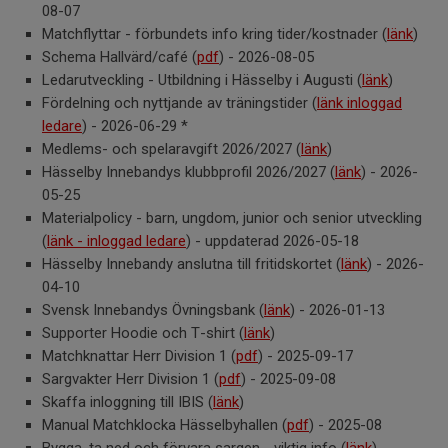
08-07
Matchflyttar - förbundets info kring tider/kostnader (
länk
)
Schema Hallvärd/café (
pdf
) - 2026-08-05
Ledarutveckling - Utbildning i Hässelby i Augusti (
länk
)
Fördelning och nyttjande av träningstider (
länk inloggad
ledare
) - 2026-06-29 *
Medlems- och spelaravgift 2026/2027 (
länk
)
Hässelby Innebandys klubbprofil 2026/2027 (
länk
) - 2026-
05-25
Materialpolicy - barn, ungdom, junior och senior utveckling
(
länk - inloggad ledare
) - uppdaterad 2026-05-18
Hässelby Innebandy anslutna till fritidskortet (
länk
) - 2026-
04-10
Svensk Innebandys Övningsbank (
länk
) - 2026-01-13
Supporter Hoodie och T-shirt (
länk
)
Matchknattar Herr Division 1 (
pdf
) - 2025-09-17
Sargvakter Herr Division 1 (
pdf
) - 2025-09-08
Skaffa inloggning till IBIS (
länk
)
Manual Matchklocka Hässelbyhallen (
pdf
) - 2025-08