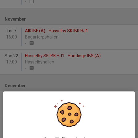
-
November
Lör 7
AIK IBF (A) - Hässelby SK IBK HJ1
16:00
Bagartorpshallen
-
Sön 22
Hässelby SK IBK HJ1 - Huddinge IBS (A)
17:00
Hässelbyhallen
-
December
Lör 5
Hässelby SK IBK HJ1 - FBC Sollentuna (A)
18:00
Hässelbyhallen
-
Sön 13
Värmdö IF (A) - Hässelby SK IBK HJ1
19:15
Värmdö sporthall
-