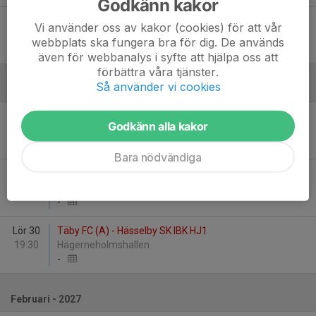
Godkänn kakor
Lör 19
Hässelby SK IBK HJ1 - Storvreta Ungdom IBK (A)
Vi använder oss av kakor (cookies) för att vår
16:15
Hässelbyhallen
webbplats ska fungera bra för dig. De används
-
även för webbanalys i syfte att hjälpa oss att
förbättra våra tjänster.
Så använder vi cookies
Januari - 2027
Lör 16
Väsby AIK (A) - Hässelby SK IBK HJ1
Godkänn alla kakor
16:00
Smedsgärdshallen
-
Bara nödvändiga
Sön 24
Hässelby SK IBK HJ1 - Järfälla Bele IBK (A)
19:30
Hässelbyhallen
-
Lör 30
Täby FC (A) - Hässelby SK IBK HJ1
19:30
Hägerneholmshallen
-
Februari - 2027