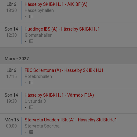
Lör 6
Hässelby SK IBK HJ1 - AIK IBF (A)
18:30
Hässelbyhallen
-
Sön 14
Huddinge IBS (A) - Hässelby SK IBK HJ1
12:30
Glömstahallen
-
Mars - 2027
Lör 6
FBC Sollentuna (A) - Hässelby SK IBK HJ1
17:15
Rotebrohallen
-
Sön 14
Hässelby SK IBK HJ1 - Värmdö IF (A)
19:30
Ulvsunda 3
-
Mån 15
Storvreta Ungdom IBK (A) - Hässelby SK IBK HJ1
00:00
Storvreta Sporthall
-