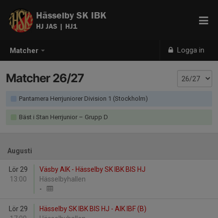
Hässelby SK IBK
HJ JAS | HJ1
Logga in
Matcher
Matcher 26/27
Pantamera Herrjuniorer Division 1 (Stockholm)
Bäst i Stan Herrjunior – Grupp D
Augusti
Lör 29
Väsby AIK - Hässelby SK IBK BIS HJ
13:00
Hässelbyhallen
-
Lör 29
Hässelby SK IBK BIS HJ - AIK IBF (B)