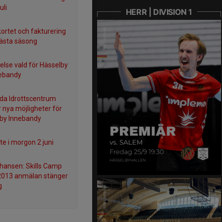
uli
HERR | DIVISION 1
kortet och fakturering
nästa säsong
relse vald för Hässelby
ebandy
da Idrottscentrum
 nya möjligheter för
by Innebandy
e i morgon 2 juni
chansen: Skills Camp
2013 anmälan stänger
g