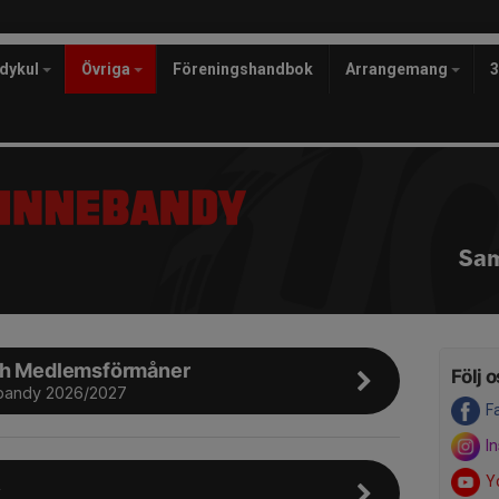
ndykul
Övriga
Föreningshandbok
Arrangemang
Sam
ch Medlemsförmåner
Följ o
bandy 2026/2027
F
I
R
Y