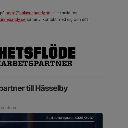
 på
petra@hskinnebandy.se
eller maila oss
innebandy.se
så tar vi kontakt med dig och ditt
artner till Hässelby
mentarer