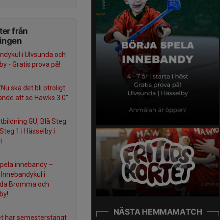
er från
ningen
ndykul i Ulvsunda och
by - Gratis prova på!
Nu ska det bli otroligt
nde att se Hawks 3.0"
tbildning GU, Blå Steg
Steg 1 i Hässelby i
i
spela innebandy –
Innebandykul i
nda Bromma och
by!
NÄSTA HEMMAMATCH
et har semesterstängt