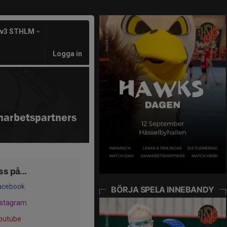
3v3 STHLM
Logga in
arbetspartners
ss på...
acebook
BÖRJA SPELA INNEBANDY
nstagram
outube