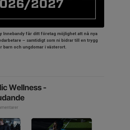
y Innebandy får ditt företag möjlighet att nå nya
arbetare – samtidigt som ni bidrar till en trygg
ör barn och ungdomar i västerort.
ic Wellness -
udande
mentarer