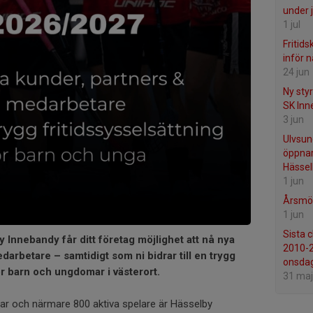
under j
1 jul
Fritids
inför 
24 jun
Ny sty
SK Inn
3 jun
Ulvsun
öppnar
Hässel
1 jun
Årsmöt
1 jun
Sista 
y Innebandy får ditt företag möjlighet att nå nya
2010-
arbetare – samtidigt som ni bidrar till en trygg
onsda
ör barn och ungdomar i västerort.
31 maj
 och närmare 800 aktiva spelare är Hässelby