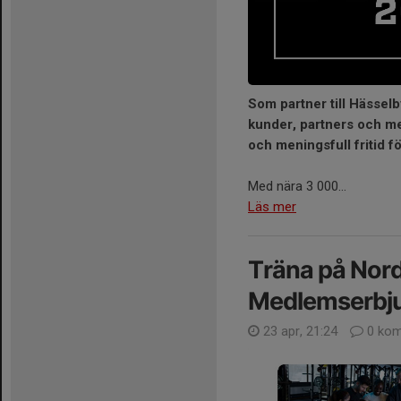
Som partner till Hässelb
kunder, partners och med
och meningsfull fritid f
Med nära 3 000...
Läs mer
Träna på Nord
Medlemserbj
23 apr, 21:24
0 kom