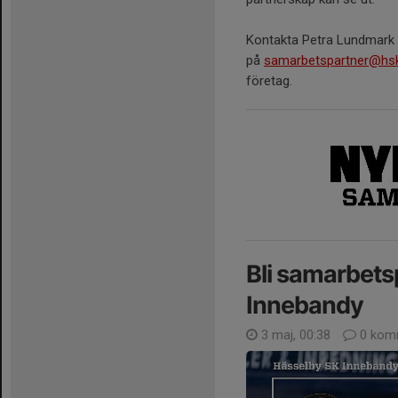
Kontakta Petra Lundmark
på
samarbetspartner@hsk
företag.
Bli samarbetsp
Innebandy
3 maj, 00:38
0 kom