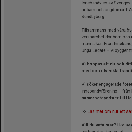
Innebandy en av Sveriges 
är barn och ungdomar från
Sundbyberg.
Tillsammans med våra över
verksamhet där barn och 
människor. Från Inneban
Unga Ledare – vi bygger f
Vi hoppas att du och ditt
med och utveckla framt
Vi söker engagerade före
innebandyförening – från br
samarbetspartner till H
>>
Läs mer om hur ett sa
Vill du veta mer?
Hör av d
partnerskap kan se ut.