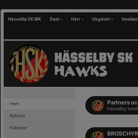
Hässelby SK IBK
Dam
Herr
Ungdom
Inneba
Partners o
Hem
Hässelby Inne
Nyheter
Kalender
BROSCHY