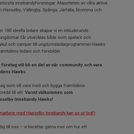
största innebandyföreningar. Majoriteten av våra aktiva
 Hässelby, Vällingby, Spånga, Järfälla, Bromma och
 180 ideella ledare skapar vi en inkluderande
ungdomar får utvecklas både som spelare och
dykul och camper till ungdomsledarprogrammet Hawks
ramtidens ledare och förebilder.
 företag vill bli en del av vår community och vara
idens Hawks.
tag som vill vara med och bygga framtidens
edd till elit.
Varmt välkommen som
ässelby Innebandy Hawks!
marbete med Hässelby Innebandy kan se ut (pdf)
ig till oss – vi berättar gärna mer om hur ett