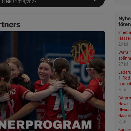
RTNER 2026/2027
Nyhet
tners
före
Inneba
Hässel
29 jul
Wafa: "
spänna
27 jul
Ledaru
1, Röd 
august
8 jul
Börja 
Hawks 
Ulvsu
Hässel
3 jul
Kansli