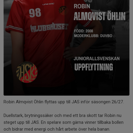
Robin Almqvist Öhlin flyttas upp till JAS inför säsongen 26/27.
Duellstark, brytningssäker och med ett bra skott tar Robin nu
steget upp till JAS. En spelare som gärna vinner tillbaka bollen
och bidrar med energi och hårt arbete över hela banan.