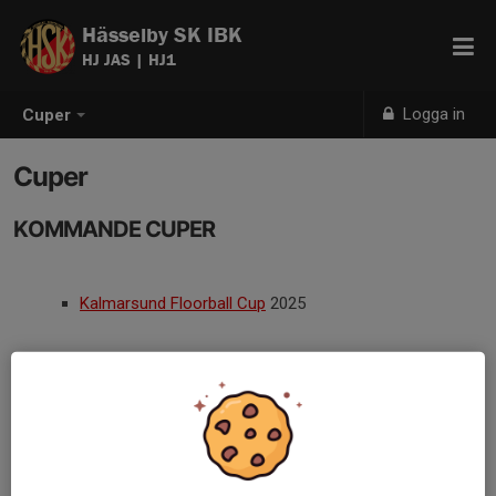
Hässelby SK IBK
HJ JAS | HJ1
Logga in
Cuper
Cuper
KOMMANDE CUPER
Kalmarsund Floorball Cup
2025