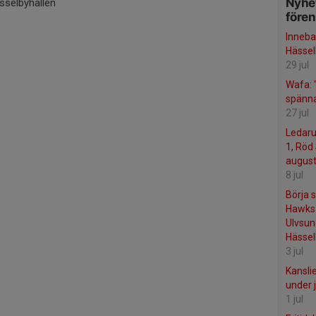
Nyhet
ässelbyhallen
före
Inneba
Hässel
29 jul
Wafa: "
spänna
27 jul
Ledaru
1, Röd 
august
8 jul
Börja 
Hawks 
Ulvsu
Hässel
3 jul
Kansli
under j
1 jul