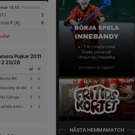
 mar 15:15
| Pantamera Pojkar 2011 B Norra
011
3
mdö IF (A)
6
sultat
mera Pojkar 2011
 2 25/26
M
P
 Nacka IBK
3
6
 Hässelby SK IBK
3
6
FBI Tullinge
3
3
ärfälla Bele IBK (A)
3
3
NÄSTA HEMMAMATCH