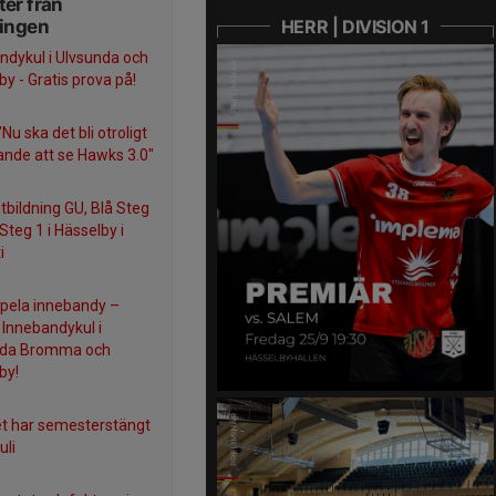
er från
HERR | DIVISION 1
ningen
ndykul i Ulvsunda och
by - Gratis prova på!
Nu ska det bli otroligt
nde att se Hawks 3.0"
tbildning GU, Blå Steg
Steg 1 i Hässelby i
i
spela innebandy –
Innebandykul i
nda Bromma och
by!
et har semesterstängt
uli