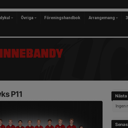
ndykul
Övriga
Föreningshandbok
Arrangemang
ks P11
Nästa
Ingen 
Senast