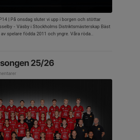
4 | På onsdag sluter vi upp i borgen och stöttar
sselby - Väsby i Stockholms Distriktsmästerskap Bäst
 av spelare födda 2011 och yngre. Våra röda...
säsongen 25/26
entarer