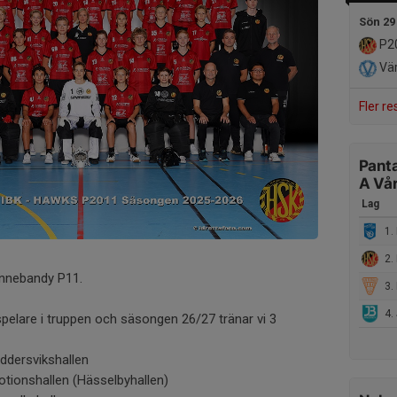
Sön 29
P2
Vär
Fler re
Panta
A Vår
Lag
1.
2.
Innebandy P11.
3. 
4. J
spelare i truppen och säsongen 26/27 tränar vi 3
iddersvikshallen
otionshallen (Hässelbyhallen)