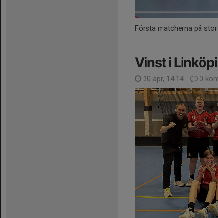
Första matcherna på stor
Vinst i Linkö
20 apr, 14:14
0 kom