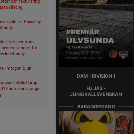
kortet och fakturering
nästa säsong
relse vald för Hässelby
ebandy
da Idrottscentrum
 nya möjligheter för
by Innebandy
e i morgon 2 juni
DAM | DIVISION 1
chansen: Skills Camp
HJ JAS -
2013 anmälan stänger
JUNIORALLSVENSKAN
g
ARRANGEMANG