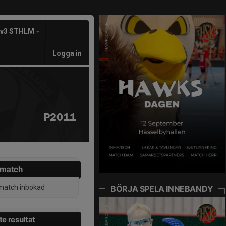
3v3 STHLM
Logga in
P2011
 match
match inbokad
BÖRJA SPELA INNEBANDY
e resultat