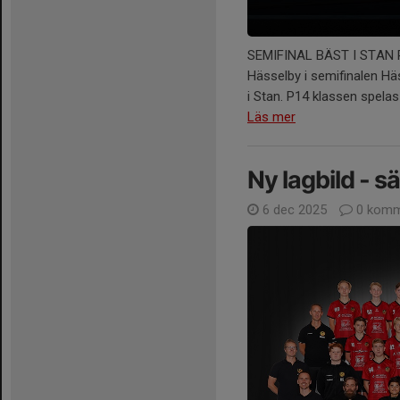
SEMIFINAL BÄST I STAN P1
Hässelby i semifinalen Hä
i Stan. P14 klassen spelas
Läs mer
Ny lagbild - 
6 dec 2025
0 komm