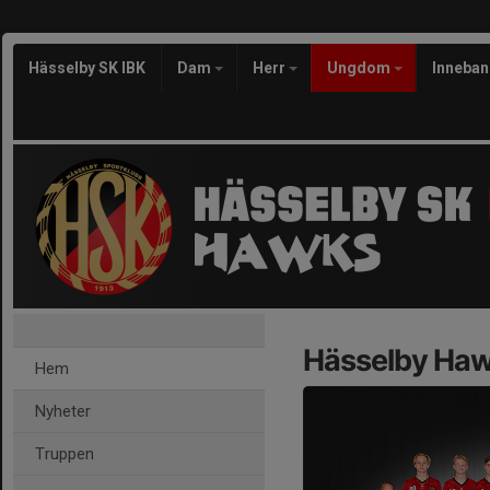
Hässelby SK IBK
Dam
Herr
Ungdom
Inneba
Hässelby Haw
Hem
Nyheter
Truppen