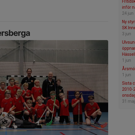
Fritids
inför 
24 jun
Ny sty
SK Inn
ersberga
3 jun
Ulvsun
öppnar
Hässel
1 jun
Årsmöt
1 jun
Sista 
2010-
onsda
31 maj