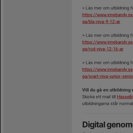
> Läs mer om utbildning fö
https://www.innebandy.se/
ga/bla-niva-9-12-ar
> Läs mer om utbildning fö
https://www.innebandy.se/
ga/rod-niva-12-16-ar
> Läs mer om utbildning fö
https://www.innebandy.se/
ga/svart-niva-junior-senio
Vill du gå en utbildnin
Skicka ett mail till
Hässelb
utbildningarna står normal
Digital geno