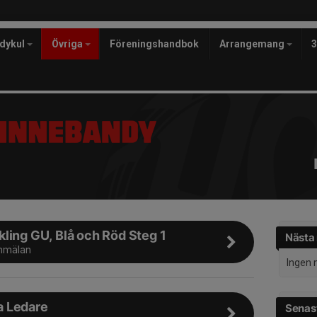
ndykul
Övriga
Föreningshandbok
Arrangemang
ling GU, Blå och Röd Steg 1
Nästa
anmälan
Ingen 
 Ledare
Senast