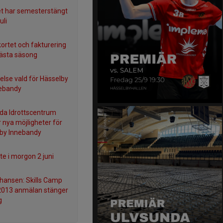
et har semesterstängt
uli
kortet och fakturering
nästa säsong
relse vald för Hässelby
ebandy
da Idrottscentrum
 nya möjligheter för
by Innebandy
e i morgon 2 juni
chansen: Skills Camp
2013 anmälan stänger
g