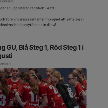
entarer
äder en uppdaterad regelbok i kraft.
och föreningsrepresentanter möjlighet att sätta sig in i
kholms Innebandyförbund in till två...
g GU, Blå Steg 1, Röd Steg 1 i
gusti
ntarer