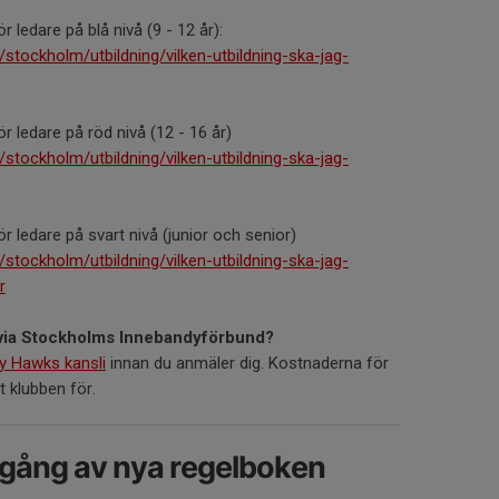
r ledare på blå nivå (9 - 12 år):
stockholm/utbildning/vilken-utbildning-ska-jag-
r ledare på röd nivå (12 - 16 år)
stockholm/utbildning/vilken-utbildning-ska-jag-
r ledare på svart nivå (junior och senior)
stockholm/utbildning/vilken-utbildning-ska-jag-
r
g via Stockholms Innebandyförbund?
y Hawks kansli
innan du anmäler dig. Kostnaderna för
t klubben för.
mgång av nya regelboken