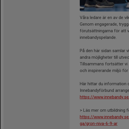
Våra ledare är en av de v
Genom engagerade, trygga 
förutsättningarna för att v
innebandyspelande.
På den här sidan samlar v
andra möjligheter till utv
Tillsammans fortsätter vi 
och inspirerande miljö för
Här hittar du information
Innebandyförbund arrange
https://www.innebandy.se
> Läs mer om utbildning fö
https://www.innebandy.se/
ga/gron-niva-6-9-ar