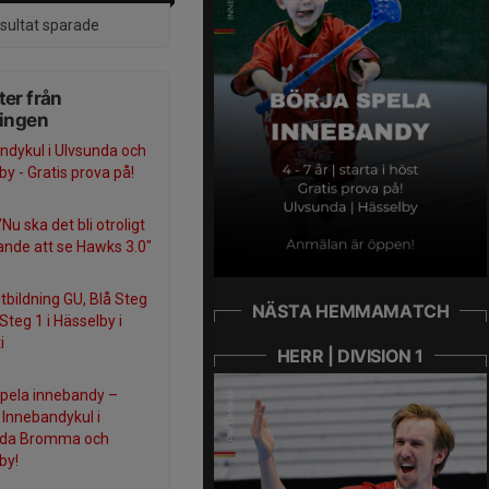
esultat sparade
er från
ningen
ndykul i Ulvsunda och
by - Gratis prova på!
Nu ska det bli otroligt
nde att se Hawks 3.0"
tbildning GU, Blå Steg
NÄSTA HEMMAMATCH
Steg 1 i Hässelby i
i
HERR | DIVISION 1
spela innebandy –
Innebandykul i
nda Bromma och
by!