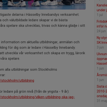
Kansli
under j
iktigaste delarna i Hässelby Innebandys verksamhet.
1 jul
och välutbildade ledare skapar vi de bästa
Fritids
åra spelare ska utvecklas, trivas och känna glädje i sitt
inför 
24 jun
Ny sty
i information om aktuella utbildningar, anmälan och
SK Inn
3 jun
eckling för dig som är ledare i Hässelby Innebandy.
att utveckla vår verksamhet och skapa en trygg, lärorik
Ulvsun
 våra spelare.
öppnar
Hässel
1 jun
 om alla utbildningar som Stockholms
rar:
Årsmöt
1 jun
/stockholm/utbildning
Sista 
2010-
r ledare på grön nivå (från de yngsta - 9 år):
onsda
stockholm/utbildning/vilken-utbildning-ska-jag-
31 maj