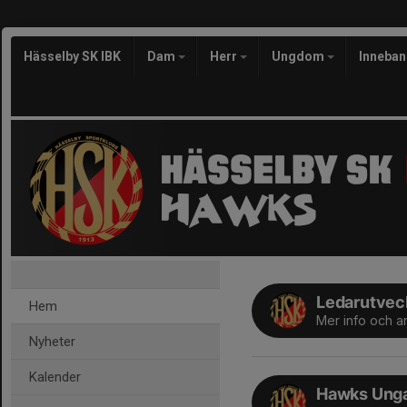
Hässelby SK IBK
Dam
Herr
Ungdom
Inneba
Ledarutveck
Hem
Mer info och 
Nyheter
Kalender
Hawks Unga