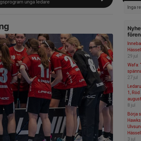
ngsprogram unga ledare
Inga r
ing
Nyhet
före
Inneba
Hässel
29 jul
Wafa: "
spänna
27 jul
Ledaru
1, Röd 
august
8 jul
Börja 
Hawks 
Ulvsu
Hässel
3 jul