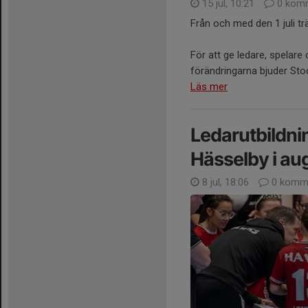
15 jul, 10:21
0 komm
Från och med den 1 juli tr
För att ge ledare, spelare 
förändringarna bjuder Stoc
Läs mer
Ledarutbildnin
Hässelby i au
8 jul, 18:06
0 komme