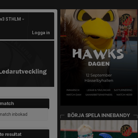
3v3 STHLM
Logga in
Ledarutveckling
 match
match inbokad
BÖRJA SPELA INNEBANDY
e resultat