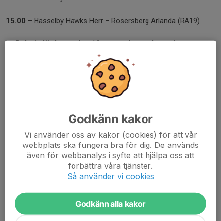
15.00
– Hässelby Hawks Herr – Rosersberg Arlanda (RA19)
📅
Boka in lördagen den 12 september redan nu!
Mer information och ett detaljerat schema publiceras löpande
här:
👉
svenskalag.se/hskinnebandy-hawks-dagen
Godkänn kakor
Vi ses i Hässelbyhallen – tillsammans är vi Hawks!
🦅❤️🖤
Vi använder oss av kakor (cookies) för att vår
webbplats ska fungera bra för dig. De används
Anmälan
för spelare och ledare görs till sin lagledare via kallelse
även för webbanalys i syfte att hjälpa oss att
från Svenska lag!
förbättra våra tjänster.
Så använder vi cookies
Hawksdagen 12 september - Save the
Godkänn alla kakor
date!