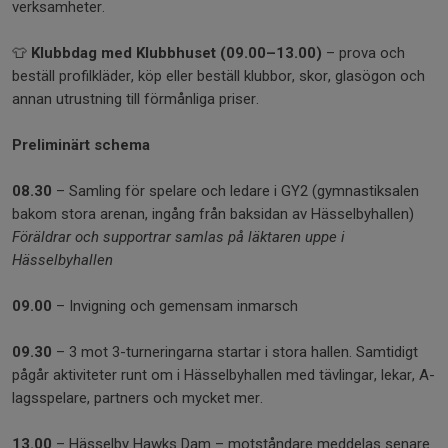
verksamheter.
👕
Klubbdag med Klubbhuset (09.00–13.00)
– prova och
beställ profilkläder, köp eller beställ klubbor, skor, glasögon och
annan utrustning till förmånliga priser.
Preliminärt schema
08.30
– Samling för spelare och ledare i GY2 (gymnastiksalen
bakom stora arenan, ingång från baksidan av Hässelbyhallen)
Föräldrar och supportrar samlas på läktaren uppe i
Hässelbyhallen
09.00
– Invigning och gemensam inmarsch
09.30
– 3 mot 3-turneringarna startar i stora hallen. Samtidigt
pågår aktiviteter runt om i Hässelbyhallen med tävlingar, lekar, A-
lagsspelare, partners och mycket mer.
13.00
– Hässelby Hawks Dam – motståndare meddelas senare