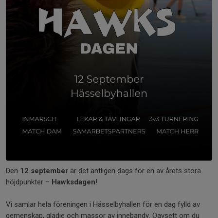
Den
12 september
är det äntligen dags för en av årets stora
höjdpunkter –
Hawksdagen
!
Vi samlar hela föreningen i Hässelbyhallen för en dag fylld av
gemenskap, glädje och massor av innebandy. Oavsett om du