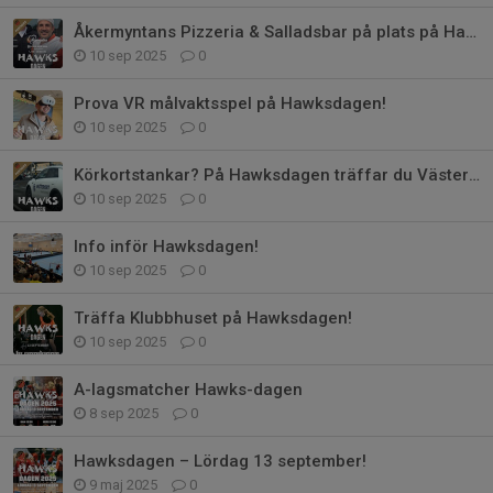
Åkermyntans Pizzeria & Salladsbar på plats på Hawksdagen!
10 sep 2025
0
Prova VR målvaktsspel på Hawksdagen!
10 sep 2025
0
Körkortstankar? På Hawksdagen träffar du Västerorts Trafikskola
10 sep 2025
0
Info inför Hawksdagen!
10 sep 2025
0
Träffa Klubbhuset på Hawksdagen!
10 sep 2025
0
A-lagsmatcher Hawks-dagen
8 sep 2025
0
Hawksdagen – Lördag 13 september!
9 maj 2025
0