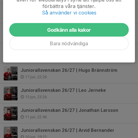
förbättra våra tjänster.
Juniorallsvenskan 26/27 | Oscar Thuresson Winberg
Så använder vi cookies
23 jun, 01:37
Godkänn alla kakor
Juniorallsvenskan 26/27 | Robin Almqvist Öhlin
20 jun, 19:23
Bara nödvändiga
Juniorallsvenskan 26/27 | Adam Juselius
18 jun, 11:57
Juniorallsvenskan 26/27 | Hugo Brännström
17 jun, 22:26
Juniorallsvenskan 26/27 | Leo Jerneke
15 jun, 23:26
Juniorallsvenskan 26/27 | Jonathan Larsson
11 jun, 22:46
Juniorallsvenskan 26/27 | Arvid Bernander
10 jun, 19:22