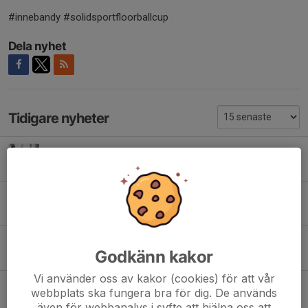
#innebandy #solidsportfloorballcup
Dela nyhet
Tidigare nyheter
Inför 2026/2027 | Provträna med Hässelby JAS
Igår, 15:14
Juniorallsvenskan 26/27 | Elvin Rosberg
26 jun, 22:53
Juniorallsvenskan 26/27 | Marcus Junbrink
Godkänn kakor
25 jun, 15:19
Vi använder oss av kakor (cookies) för att vår
Juniorallsvenskan 26/27 | Benjamin Markenbjörk
webbplats ska fungera bra för dig. De används
24 jun, 10:51
även för webbanalys i syfte att hjälpa oss att