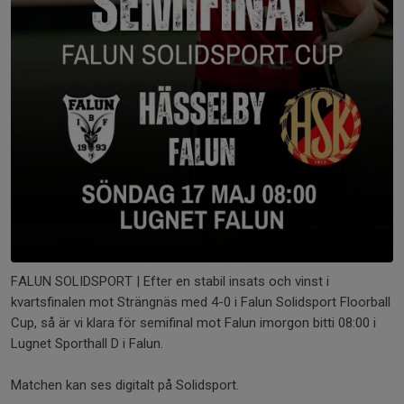
FALUN SOLIDSPORT | Efter en stabil insats och vinst i
kvartsfinalen mot Strängnäs med 4-0 i Falun Solidsport Floorball
Cup, så är vi klara för semifinal mot Falun imorgon bitti 08:00 i
Lugnet Sporthall D i Falun.
Matchen kan ses digitalt på Solidsport.