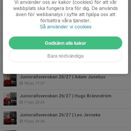
Juniorallsvenskan 26/27 | Marcus Junbrink
Vi använder oss av kakor (cookies) för att vår
25 jun, 15:19
webbplats ska fungera bra för dig. De används
även för webbanalys i syfte att hjälpa oss att
Juniorallsvenskan 26/27 | Benjamin Markenbjörk
förbättra våra tjänster.
Så använder vi cookies
24 jun, 10:51
Juniorallsvenskan 26/27 | Oscar Thuresson Winberg
Godkänn alla kakor
23 jun, 01:37
Bara nödvändiga
Juniorallsvenskan 26/27 | Robin Almqvist Öhlin
20 jun, 19:23
Juniorallsvenskan 26/27 | Adam Juselius
18 jun, 11:57
Juniorallsvenskan 26/27 | Hugo Brännström
17 jun, 22:26
Juniorallsvenskan 26/27 | Leo Jerneke
15 jun, 23:26