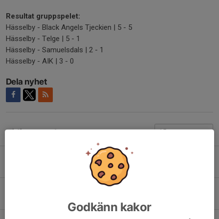
Resultat gruppspelet:
Hässelby - Black Angels Tjeckien | 5 - 5
Hässelby - Telge | 5 - 1
Hässelby - Samuelsdals | 2 - 1
Hässelby - AIK | 3 - 0
Dela nyhet
Tidigare nyheter
Inför 2026/2027 | Provträna med Hässelby JAS
Idag, 15:14
Juniorallsvenskan 26/27 | Elvin Rosberg
26 jun, 22:53
Godkänn kakor