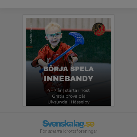
För
smarta
idrottsföreningar