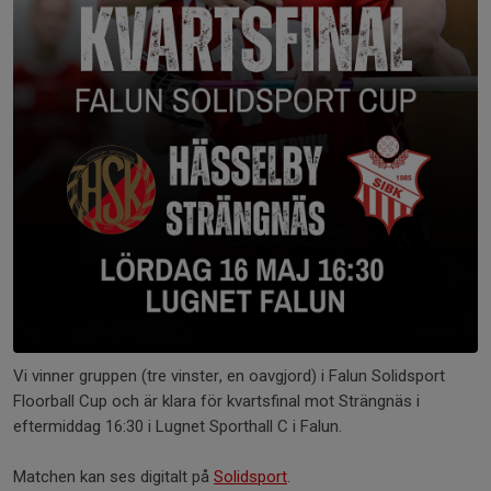
Vi vinner gruppen (tre vinster, en oavgjord) i Falun Solidsport
Floorball Cup och är klara för kvartsfinal mot Strängnäs i
eftermiddag 16:30 i Lugnet Sporthall C i Falun.
Matchen kan ses digitalt på
Solidsport
.