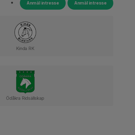
Anmäl intresse
Anmäl intresse
Kinda RK
Ödåkra Ridsällskap