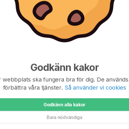
ma igång med Svenskalag
Godkänn kakor
r webbplats ska fungera bra för dig. De används 
förening vill veta mer
Min förening vill vet
förbättra våra tjänster.
Så använder vi cookies
Godkänn alla kakor
Bara nödvändiga