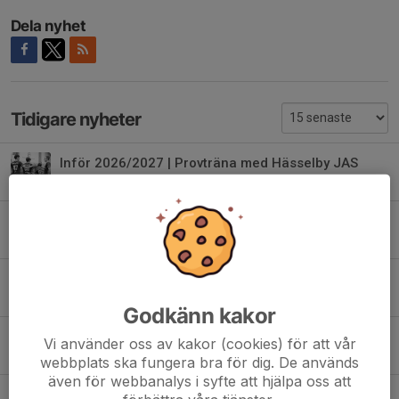
Dela nyhet
Tidigare nyheter
Inför 2026/2027 | Provträna med Hässelby JAS
Igår, 15:14
Juniorallsvenskan 26/27 | Elvin Rosberg
26 jun, 22:53
Juniorallsvenskan 26/27 | Marcus Junbrink
25 jun, 15:19
Godkänn kakor
Juniorallsvenskan 26/27 | Benjamin Markenbjörk
Vi använder oss av kakor (cookies) för att vår
24 jun, 10:51
webbplats ska fungera bra för dig. De används
även för webbanalys i syfte att hjälpa oss att
Juniorallsvenskan 26/27 | Oscar Thuresson Winberg