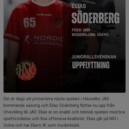
Det är dags att presentera nästa spelare i Hässelby JAS
kommande säsong och Elias Söderberg flyttas nu upp från
Utveckling till JAS. Elias är en snabb och teknisk spelare med bra
spelförståelse och fina offensiva kvaliteter. Elias går på NIU i
Solna och har Ekerö IK som moderklubb