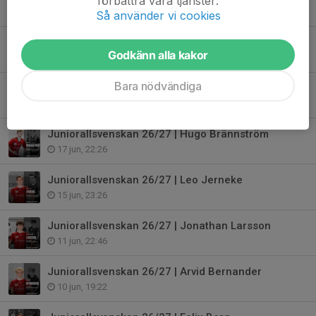
förbättra våra tjänster.
23 jun, 01:37
Så använder vi cookies
Juniorallsvenskan 26/27 | Robin Almqvist Öhlin
Godkänn alla kakor
20 jun, 19:23
Bara nödvändiga
Juniorallsvenskan 26/27 | Adam Juselius
18 jun, 11:57
Juniorallsvenskan 26/27 | Hugo Brännström
17 jun, 22:26
Juniorallsvenskan 26/27 | Leo Jerneke
15 jun, 23:26
Juniorallsvenskan 26/27 | Jonathan Larsson
11 jun, 22:46
Juniorallsvenskan 26/27 | Arvid Bernander
10 jun, 19:22