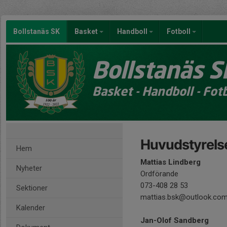
Bollstanäs SK
Basket
Handboll
Fotboll
Bollstanäs S
Basket - Handboll - Fotb
Huvudstyrels
Hem
Mattias Lindberg
Nyheter
Ordförande
073-408 28 53
Sektioner
mattias.bsk@outlook.co
Kalender
Jan-Olof Sandberg