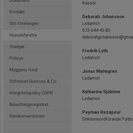
Dokument
Kassör
Kontakt
Deborah Johansson
Om föreningen
Ledamot
073-644 45 82
Huvudstyrelse
deborahjjohansson@gmai
Stadgar
Fredrik Lyth
Ledamot
Policys
Myggans fond
Jonas Malmgren
Ledamot
Stiftelsen Dunross & Co
Katharina Sjöblom
Integritetspolicy GDPR
Ledamot
Belastningsregistret
Peyman Rezapour
Barnkonventionen
Sektionsordförande Fotbo