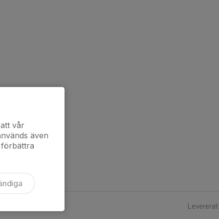
att vår
 används även
 förbättra
ändiga
Levererat