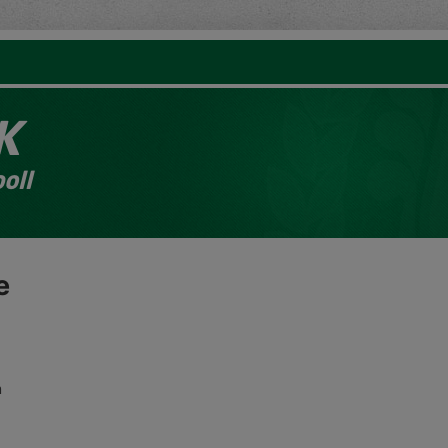
K
oll
e
m