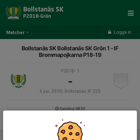
Bollstanäs SK
P2018-Grön
Logga in
Matcher
Bollstanäs SK Bollstanäs SK Grön 1 - IF
Brommapojkarna P18-19
P2018- 1
-
6 jun, 09:00, Bollstanäs IP 225
Samling 08:30
Endast kallade kunde anmäla sig till aktiviteten. 14 personer var kallade.
Logga in här