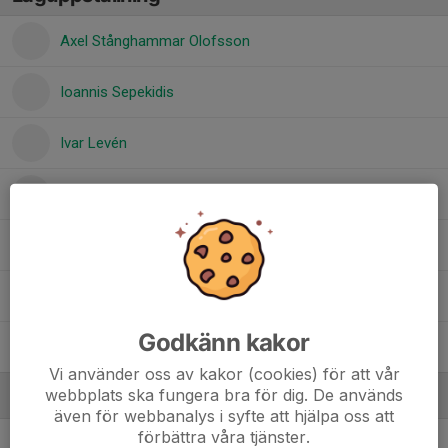
Axel Stånghammar Olofsson
Ioannis Sepekidis
Ivar Levén
Khalid Jabane
Lennox Fogelström
Liam Ghaderi
Godkänn kakor
Noah Atangana
Vi använder oss av kakor (cookies) för att vår
webbplats ska fungera bra för dig. De används
Ledare
även för webbanalys i syfte att hjälpa oss att
förbättra våra tjänster.
Alexios Sepekidis
Tränare