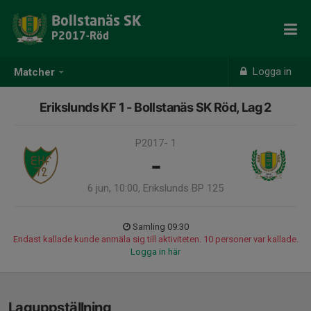
Bollstanäs SK
P2017-Röd
Logga in
Matcher
Erikslunds KF 1 - Bollstanäs SK Röd, Lag 2
P2017- 1
-
6 jun, 10:00, Erikslunds BP 125
Samling 09:30
Endast kallade kunde anmäla sig till aktiviteten. 10 personer var kallade.
Logga in här
Laguppställning