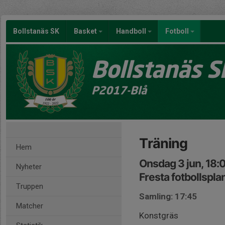
Bollstanäs SK
Basket
Handboll
Fotboll
Bollstanäs S
P2017-Blå
Träning
Hem
Onsdag 3 jun, 18:
Nyheter
Fresta fotbollspla
Truppen
Samling: 17:45
Matcher
Konstgräs