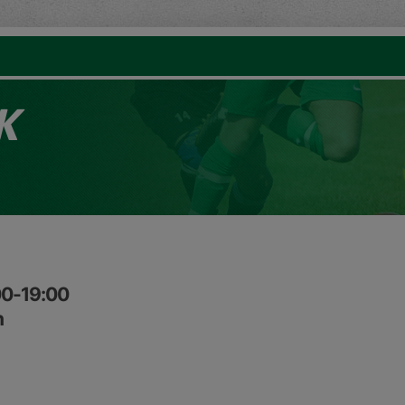
K
00-19:00
n