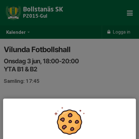
Bollstanäs SK
P2015-Gul
Logga in
Kalender
Vilunda Fotbollshall
Onsdag 3 jun, 18:00-20:00
YTA B1 & B2
Samling: 17:45