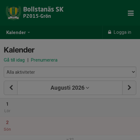
Bollstanäs SK
P2015-Grön
Logga in
Kalender
Kalender
Gå till idag
|
Prenumerera
Augusti 2026
1
Lör
2
Sön
v.32