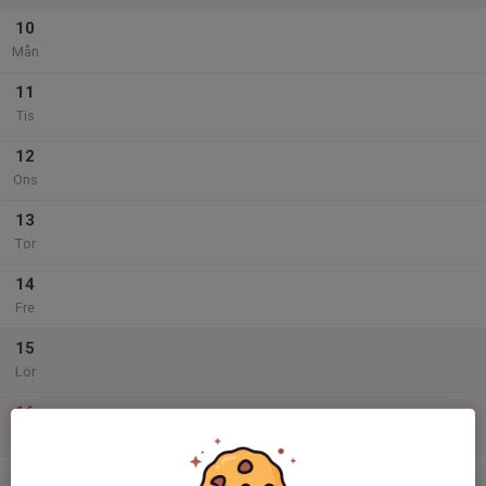
10
Mån
11
Tis
12
Ons
13
Tor
14
Fre
15
Lör
16
Sön
v.34