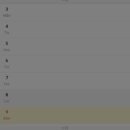
3
Mån
4
Tis
5
Ons
6
Tor
7
Fre
8
Lör
9
Sön
v.33