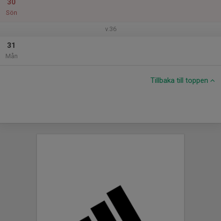
30
Sön
v.36
31
Mån
Tillbaka till toppen