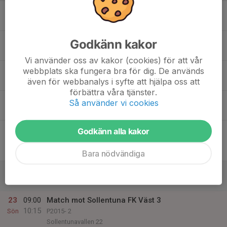
17
Mån
18
Godkänn kakor
Tis
Vi använder oss av kakor (cookies) för att vår
19
webbplats ska fungera bra för dig. De används
även för webbanalys i syfte att hjälpa oss att
Ons
förbättra våra tjänster.
20
Så använder vi cookies
Tor
21
20:00
Match mot Erikslunds KF Svart
Godkänn alla kakor
21:00
Fre
P2015- 1
Bollstanäs IP 22
Bara nödvändiga
22
Lör
23
09:00
Match mot Sollentuna FK Väst 3
10:15
Sön
P2015- 2
Sollentunavallen 22