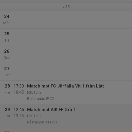
v.35
24
Mån
25
Tis
26
Ons
27
Tor
28
17:30
Match mot FC Järfälla Vit 1 från Lätt
18:45
Fre
P2015- 2
Bollstanäs IP 22
29
12:45
Match mot AIK FF Grå 1
13:45
Lör
P2015- 1
Råstasjön 11 (T3)