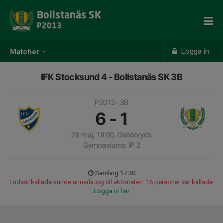
Bollstanäs SK
P2013
Logga in
Matcher
IFK Stocksund 4 - Bollstanäs SK 3B
P2013- 3B
6 - 1
28 maj, 18:00, Danderyds
Gymnasiums IP 2
Samling 17:30
Endast kallade kunde anmäla sig till aktiviteten. 16 personer var kallade.
Logga in här