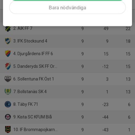
P2013- 3B
M
+/-
P
Bara nödvändiga
1. Enebybergs IF 2
9
45
24
2. AIK FF 7
9
49
22
3. IFK Stocksund 4
9
9
18
4. Djurgårdens IF FF 6
9
15
15
5. Danderyds SK FF Orange
9
-12
15
6. Sollentuna FK Öst 1
9
3
13
7. Bollstanäs SK 4
9
1
13
8. Täby FK 71
9
-23
6
9. Kista SC KFUM Blå
9
-44
6
10. IF Brommapojkarna 2013-11
9
-43
1