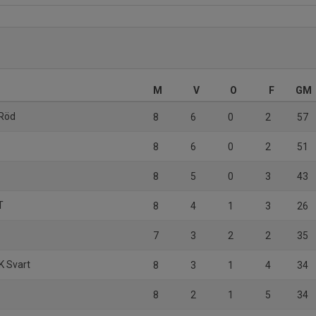
M
V
O
F
GM
 Röd
8
6
0
2
57
8
6
0
2
51
8
5
0
3
43
T
8
4
1
3
26
7
3
2
2
35
K Svart
8
3
1
4
34
8
2
1
5
34