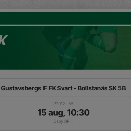
K
Gustavsbergs IF FK Svart - Bollstanäs SK 5B
P2013- 5B
15 aug, 10:30
Ösby BP 1