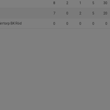
8
2
1
5
30
7
0
2
5
20
rrtorp BK Röd
0
0
0
0
0