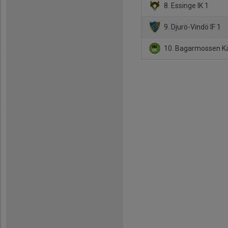
8. Essinge IK 1
9. Djurö-Vindö IF 1
10. Bagarmossen Kä