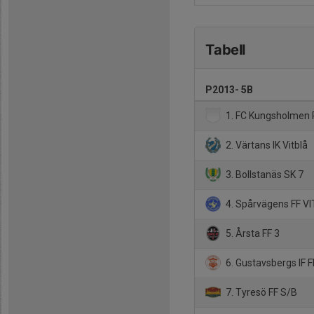
Tabell
P2013- 5B
1. FC Kungsholmen
2. Värtans IK Vitblå
3. Bollstanäs SK 7
4. Spårvägens FF VI
5. Årsta FF 3
6. Gustavsbergs IF F
7. Tyresö FF S/B