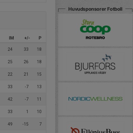
Huvudsponsorer Fotboll
IM
+/-
P
24
33
18
25
26
18
22
21
15
33
-7
13
42
-7
11
33
1
10
49
-15
7