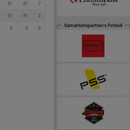
51
-21
7
51
-31
2
Samarbetspartners Fotboll
0
0
0