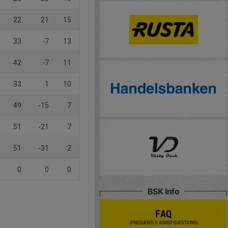
22
21
15
33
-7
13
42
-7
11
33
1
10
49
-15
7
51
-21
7
51
-31
2
0
0
0
BSK Info