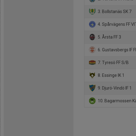
3. Bollstanäs SK 7
4. Spårvägens FF VI
5. Årsta FF 3
6. Gustavsbergs IF F
7. Tyresö FF S/B
8. Essinge IK 1
9. Djurö-Vindö IF 1
10. Bagarmossen Kä