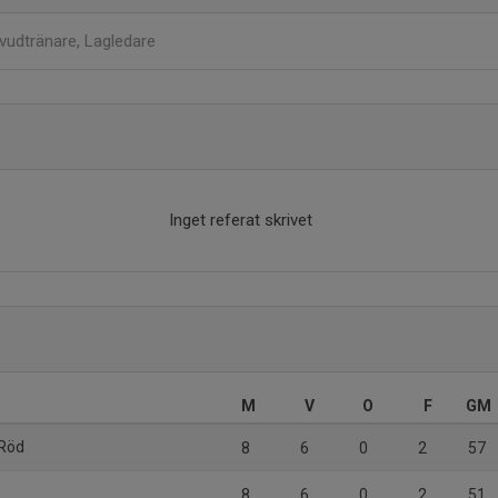
vudtränare, Lagledare
Inget referat skrivet
M
V
O
F
GM
 Röd
8
6
0
2
57
8
6
0
2
51