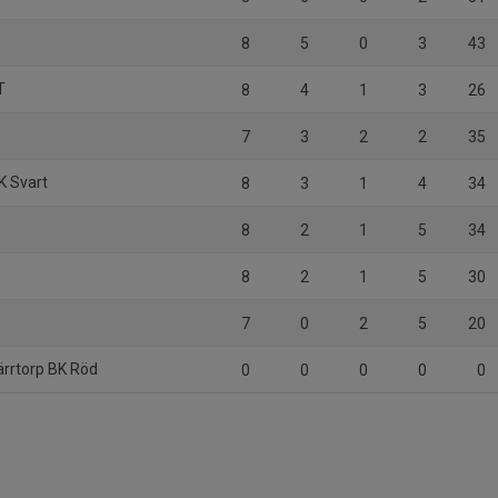
8
5
0
3
43
T
8
4
1
3
26
7
3
2
2
35
K Svart
8
3
1
4
34
8
2
1
5
34
8
2
1
5
30
7
0
2
5
20
rrtorp BK Röd
0
0
0
0
0