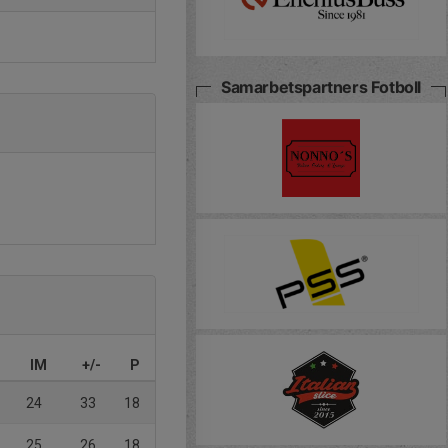
Samarbetspartners Fotboll
IM
+/-
P
24
33
18
25
26
18