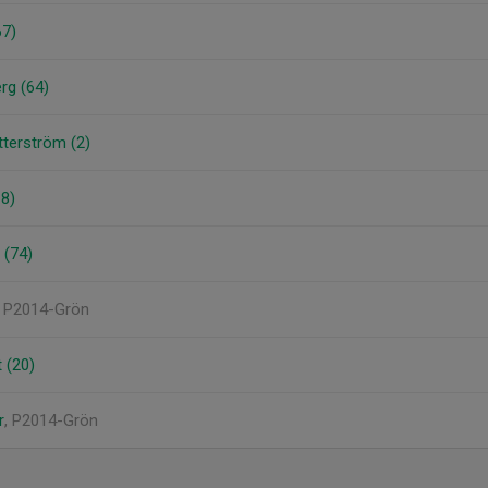
67)
erg (64)
tterström (2)
18)
 (74)
, P2014-Grön
 (20)
r
, P2014-Grön