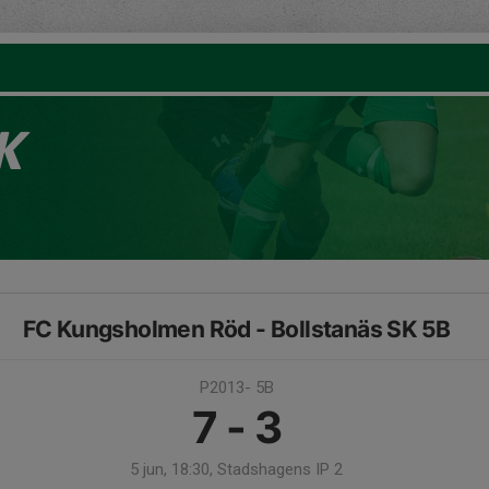
K
FC Kungsholmen Röd - Bollstanäs SK 5B
P2013- 5B
7 - 3
5 jun, 18:30, Stadshagens IP 2