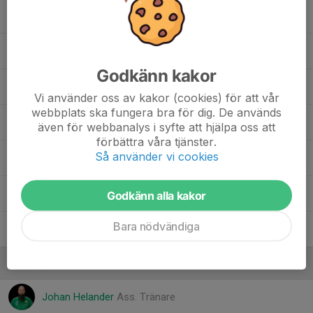
19. Sigge Andersson
, P16U (2010)
23. Simon Zetterlund
Godkänn kakor
32. Vincent Malm
Vi använder oss av kakor (cookies) för att vår
webbplats ska fungera bra för dig. De används
35. Robin Käck
även för webbanalys i syfte att hjälpa oss att
förbättra våra tjänster.
Så använder vi cookies
61. Adrien Mancka
, P16 (2010)
63. Sheriff Njie
, P16 (2010)
Godkänn alla kakor
Bara nödvändiga
64. Eneas Von Walden
, P14 (2012)
Ledare
Johan Helander
Ass. Tränare