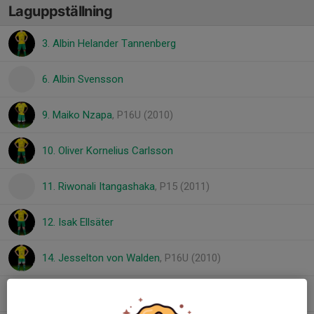
Laguppställning
3. Albin Helander Tannenberg
6. Albin Svensson
9. Maiko Nzapa
, P16U (2010)
10. Oliver Kornelius Carlsson
11. Riwonali Itangashaka
, P15 (2011)
12. Isak Ellsäter
14. Jesselton von Walden
, P16U (2010)
17. Isak Hamren
, P16U (2010)