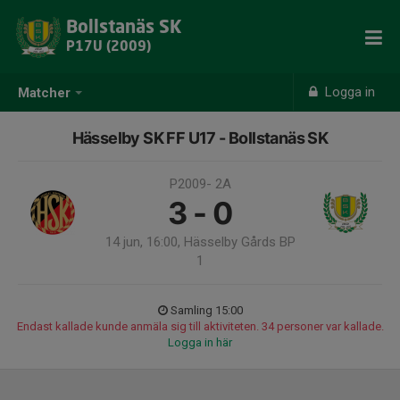
Bollstanäs SK
P17U (2009)
Logga in
Matcher
Hässelby SK FF U17 - Bollstanäs SK
P2009- 2A
3 - 0
14 jun, 16:00, Hässelby Gårds BP
1
Samling 15:00
Endast kallade kunde anmäla sig till aktiviteten. 34 personer var kallade.
Logga in här