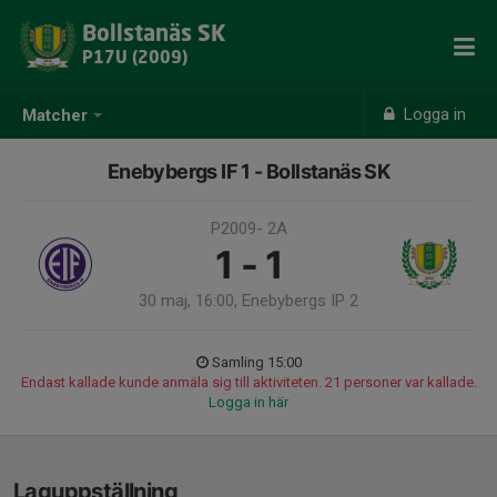
Bollstanäs SK
P17U (2009)
Logga in
Matcher
Enebybergs IF 1 - Bollstanäs SK
P2009- 2A
1 - 1
30 maj, 16:00, Enebybergs IP 2
Samling 15:00
Endast kallade kunde anmäla sig till aktiviteten. 21 personer var kallade.
Logga in här
Laguppställning