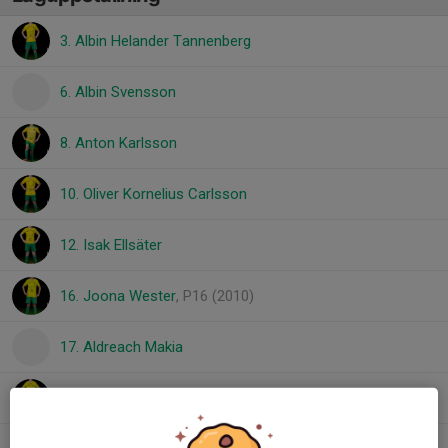
3. Albin Helander Tannenberg
6. Albin Svensson
8. Anton Karlsson
10. Oliver Kornelius Carlsson
12. Isak Ellsäter
16. Joona Wester
, P16 (2010)
17. Aldreach Makia
17. Isak Hamren
, P16U (2010)