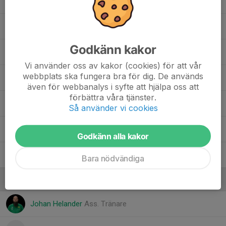
19. Sigge Andersson
, P16U (2010)
19. Tselmeg Tsogtgerel
Godkänn kakor
21. Anton Ladestam
Vi använder oss av kakor (cookies) för att vår
webbplats ska fungera bra för dig. De används
23. Simon Zetterlund
även för webbanalys i syfte att hjälpa oss att
förbättra våra tjänster.
25. Elton Östmark Kirici
, P15 (2011)
Så använder vi cookies
32. Vincent Malm
Godkänn alla kakor
35. Robin Käck
Bara nödvändiga
Ledare
Johan Helander
Ass. Tränare