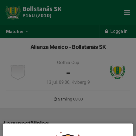
Bollstanäs SK
P16U (2010)
Logga in
Matcher
Alianza Mexico - Bollstanäs SK
Gothia Cup
-
13 jul, 09:00, Kviberg 9
Samling 08:00
Laguppställning