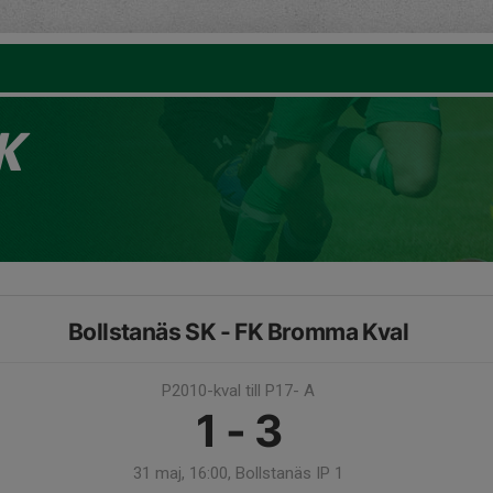
K
Bollstanäs SK - FK Bromma Kval
P2010-kval till P17- A
1 - 3
31 maj, 16:00, Bollstanäs IP 1