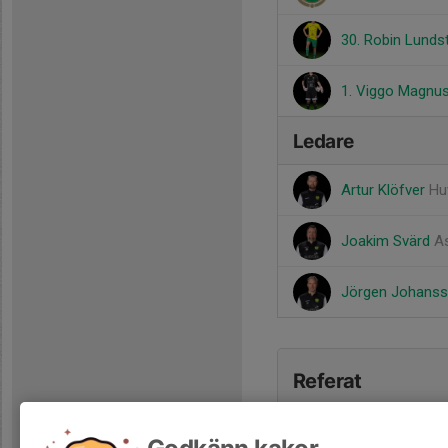
30. Robin Lund
1. Viggo Magnu
Ledare
Artur Klöfver
Hu
Joakim Svärd
A
Jörgen Johans
Referat