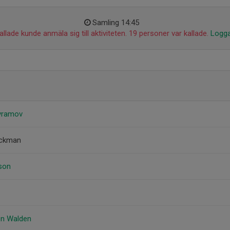
Samling 14:45
llade kunde anmäla sig till aktiviteten. 19 personer var kallade.
Logga
Avramov
äckman
son
on Walden