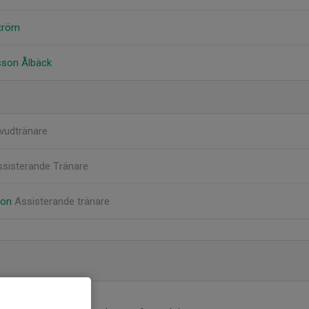
ström
sson Ålbäck
vudtränare
ssisterande Tränare
son
Assisterande tränare