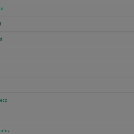
ll
t
ni
Seco
jotov