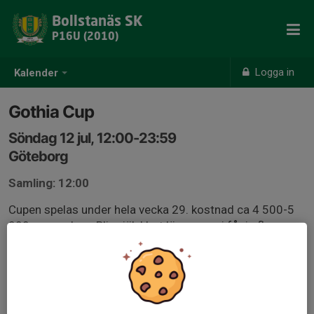
Bollstanäs SK
P16U (2010)
Logga in
Kalender
Gothia Cup
Söndag 12 jul, 12:00-23:59
Göteborg
Samling: 12:00
Cupen spelas under hela vecka 29. kostnad ca 4 500-5
000 per spelare. Blir självklart lägre om vi får in fler
sponsorer eller skapar säljaktiviteter. Vi kommer
antagligen åka tåg till Göteborg gemensamt. Boende på
skola och måltider ingår. Tillkommande kostnad är
måltider resedagarna.