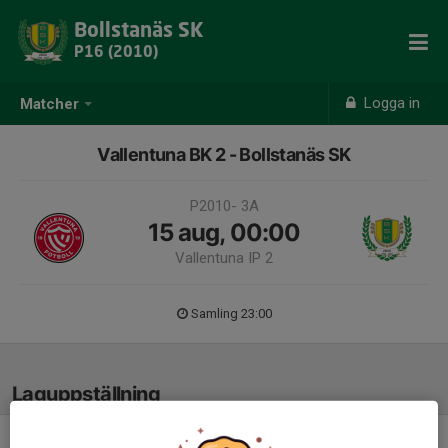
Bollstanäs SK
P16 (2010)
Logga in
Matcher
Vallentuna BK 2 - Bollstanäs SK
P2010- 3A
15 aug, 00:00
Vallentuna IP 2
Samling 23:00
Laguppställning