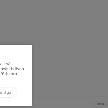
att vår
 används även
 förbättra
ändiga
Levererat