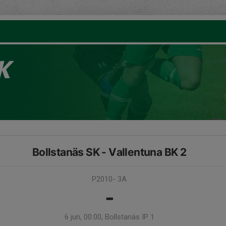
K
Bollstanäs SK - Vallentuna BK 2
P2010- 3A
-
6 jun, 00:00, Bollstanäs IP 1