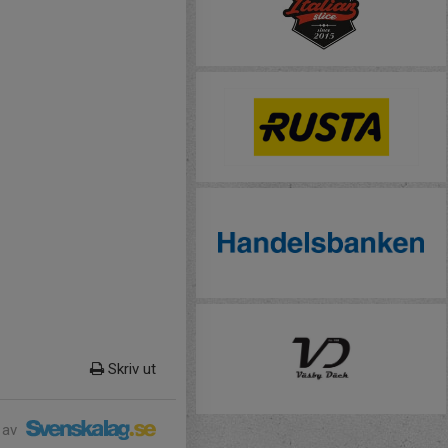
Skriv ut
 av