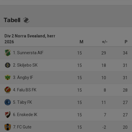
Tabell
Div 2 Norra Svealand, herr
2026
M
+/-
P
1. Sunnersta AIF
15
29
34
2. Skiljebo SK
15
18
31
3. Ängby IF
15
10
31
4. Falu BS FK
15
8
28
5. Täby FK
15
11
27
6. Enskede IK
15
7
27
7. FC Gute
15
-2
20