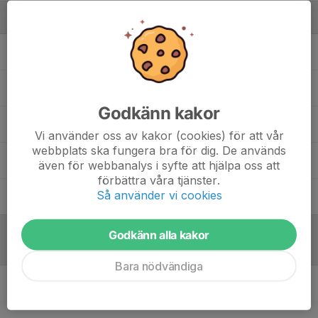
Ledare
Kassim Farah
Assisterande tränare
Tobias Garp
Assisterande tränare
Godkänn kakor
Johan Lönn
Huvudtränare
Vi använder oss av kakor (cookies) för att vår
webbplats ska fungera bra för dig. De används
Jesper Schwartz
Materialförvaltare
även för webbanalys i syfte att hjälpa oss att
förbättra våra tjänster.
Så använder vi cookies
Mia Svahn
Lagledare, kassör
Godkänn alla kakor
Referat
Bara nödvändiga
Inget referat skrivet