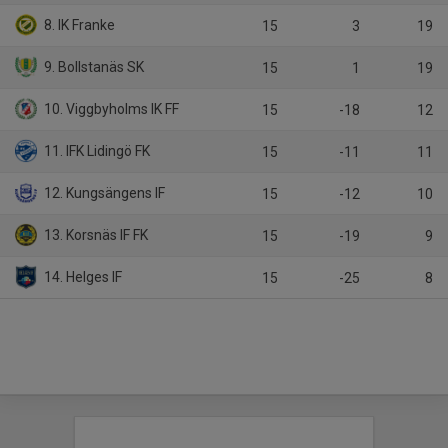
8. IK Franke
15
3
19
9. Bollstanäs SK
15
1
19
10. Viggbyholms IK FF
15
-18
12
11. IFK Lidingö FK
15
-11
11
12. Kungsängens IF
15
-12
10
13. Korsnäs IF FK
15
-19
9
14. Helges IF
15
-25
8