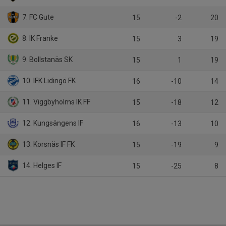
7. FC Gute
15
-2
20
8. IK Franke
15
3
19
9. Bollstanäs SK
15
1
19
10. IFK Lidingö FK
16
-10
14
11. Viggbyholms IK FF
15
-18
12
12. Kungsängens IF
16
-13
10
13. Korsnäs IF FK
15
-19
9
14. Helges IF
15
-25
8