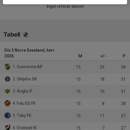
Inget referat skrivet
Tabell
Div 2 Norra Svealand, herr
2026
M
+/-
P
1. Sunnersta AIF
15
29
34
2. Skiljebo SK
15
18
31
3. Ängby IF
15
10
31
4. Falu BS FK
15
8
28
5. Täby FK
15
11
27
6. Enskede IK
15
7
27