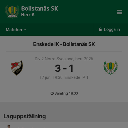
Bollstanäs SK
Herr-A
Logga in
Matcher
Enskede IK - Bollstanäs SK
Div 2 Norra Svealand, herr 2026
3 - 1
17 jun, 19:30, Enskede IP 1
Samling 18:00
Laguppställning