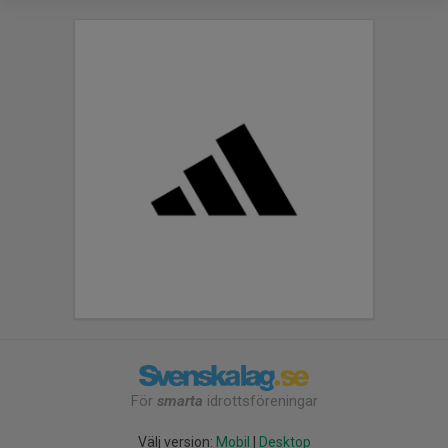
För
smarta
idrottsföreningar
Välj version:
Mobil
|
Desktop