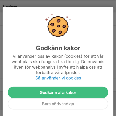
Ledare
Kassim Farah
Assisterande tränare
Tobias Garp
Assisterande tränare
Amir Hakia Jabri
Material
Godkänn kakor
Vi använder oss av kakor (cookies) för att vår
Johan Lönn
Huvudtränare
webbplats ska fungera bra för dig. De används
även för webbanalys i syfte att hjälpa oss att
Jesper Schwartz
Materialförvaltare
förbättra våra tjänster.
Så använder vi cookies
Mia Svahn
Lagledare, kassör
Godkänn alla kakor
Bara nödvändiga
Referat