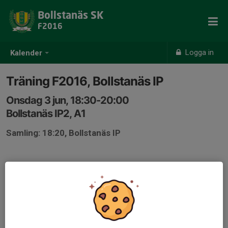
Bollstanäs SK
F2016
Logga in
Kalender
Träning F2016, Bollstanäs IP
Onsdag 3 jun, 18:30-20:00
Bollstanäs IP2, A1
Samling: 18:20, Bollstanäs IP