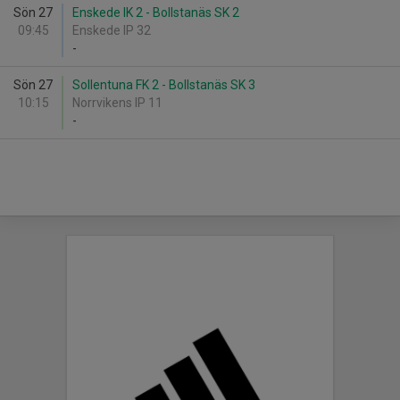
Sön 27
Enskede IK 2 - Bollstanäs SK 2
09:45
Enskede IP 32
-
Sön 27
Sollentuna FK 2 - Bollstanäs SK 3
10:15
Norrvikens IP 11
-