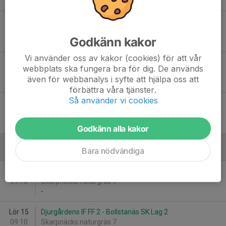
-
Sön 28
Bollstanäs SK Comp - IF Brommapojkarna
12:10
Högdalens BP 1A
Godkänn kakor
-
Vi använder oss av kakor (cookies) för att vår
Sön 28
Djurgårdens IF FF - Bollstanäs SK BSK 2
webbplats ska fungera bra för dig. De används
13:35
Hammarbyhöjdens IP 1A
även för webbanalys i syfte att hjälpa oss att
-
förbättra våra tjänster.
Så använder vi cookies
Sön 28
IF Brommapojkarna - Bollstanäs SK BSK 1
13:35
Sturebyskolans BP 1B
-
Godkänn alla kakor
Bara nödvändiga
Augusti
Lör 15
IF Brommapojkarna - Bollstanäs SK Lag 1
09:10
Skarpnäcks naturgräs 9
-
Lör 15
Djurgårdens IF FF 2 - Bollstanäs SK Lag 2
09:10
Skarpnäcks naturgräs 7