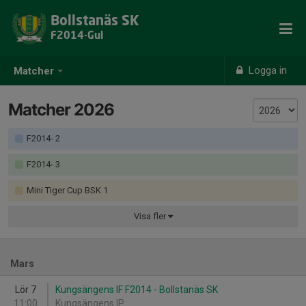
Bollstanäs SK
F2014-Gul
Logga in
Matcher
Matcher 2026
F2014- 2
F2014- 3
Mini Tiger Cup BSK 1
Visa
fler
Mars
Lör 7
Kungsängens IF F2014 - Bollstanäs SK
11:00
Kungsängens IP