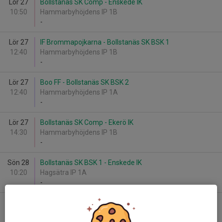
Lör 27
Bollstanäs SK Comp - Enskede IK
10:50
Hammarbyhöjdens IP 1B
-
Lör 27
IF Brommapojkarna - Bollstanäs SK BSK 1
12:40
Hammarbyhöjdens IP 1B
-
Lör 27
Boo FF - Bollstanäs SK BSK 2
12:40
Hammarbyhöjdens IP 1A
-
Lör 27
Bollstanäs SK Comp - Ekerö IK
14:30
Hammarbyhöjdens IP 1B
-
Sön 28
Bollstanäs SK BSK 1 - Enskede IK
10:20
Hagsätra IP 1A
-
Sön 28
Bollstanäs SK BSK 2 - Boo FF
10:35
Bagarmossens BP 1A