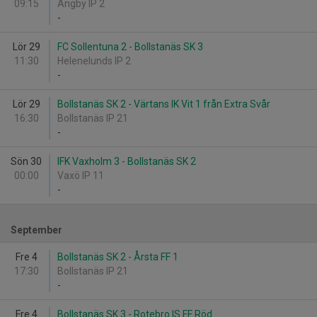
09:15
Ängby IP 2
-
Lör 29
FC Sollentuna 2 - Bollstanäs SK 3
11:30
Helenelunds IP 2
-
Lör 29
Bollstanäs SK 2 - Värtans IK Vit 1 från Extra Svår
16:30
Bollstanäs IP 21
-
Sön 30
IFK Vaxholm 3 - Bollstanäs SK 2
00:00
Vaxö IP 11
-
September
Fre 4
Bollstanäs SK 2 - Årsta FF 1
17:30
Bollstanäs IP 21
-
Fre 4
Bollstanäs SK 3 - Rotebro IS FF Röd