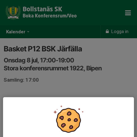
Bollstanäs SK
Boka Konferensrum/Veo
Logga in
Kalender
Basket P12 BSK Järfälla
Onsdag 8 jul, 17:00-19:00
Stora konferensrummet 1922, Bipen
Samling: 17:00