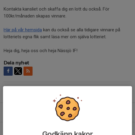
Kontakta kansliet och skaffa dig en lott du också. För
100kr/månaden skapas vinnare.
Här på vår hemsida
kan du också se alla tidigare vinnare på
lotteriets egna flik samt läsa mer om själva lotteriet.
Heja dig, heja oss och heja Nässjö IF!
Dela nyhet
Tidigare nyheter
Klubbshoppen redo inför skolstarten
Igår, 19:46
Nordström: "lika roligt att kliva in i omklädningsrummet varje gång"
Godkänn kakor