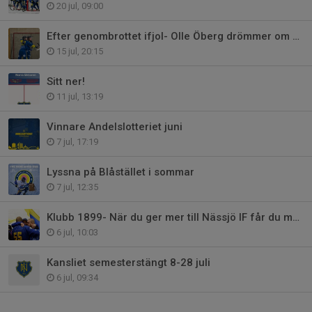
20 jul, 09:00
Efter genombrottet ifjol- Olle Öberg drömmer om kommande säsong
15 jul, 20:15
Sitt ner!
11 jul, 13:19
Vinnare Andelslotteriet juni
7 jul, 17:19
Lyssna på Blåstället i sommar
7 jul, 12:35
Klubb 1899- När du ger mer till Nässjö IF får du mer tillbaka
6 jul, 10:03
Kansliet semesterstängt 8-28 juli
6 jul, 09:34