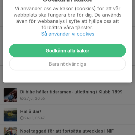
2 aug, 21:06
Vi använder oss av kakor (cookies) för att vår
Grattis och tack- Meier Andersson
webbplats ska fungera bra för dig. De används
31 jul, 15:17
även för webbanalys i syfte att hjälpa oss att
förbättra våra tjänster.
Sista chansen: Förläng din plats i Stinsen Arena kommande säsong
Så använder vi cookies
31 jul, 09:00
Godkänn alla kakor
Från spelare till tränare i ung ålder- Ellie vill inspirera andra
31 jul, 06:09
Bara nödvändiga
Missa inte!
28 jul, 09:00
Di blåe håller tidsramen- utlottning i Klubb 1899
27 jul, 20:56
Hallå där!
24 jul, 05:47
Noel taggad för att fortsätta utvecklas i NIF