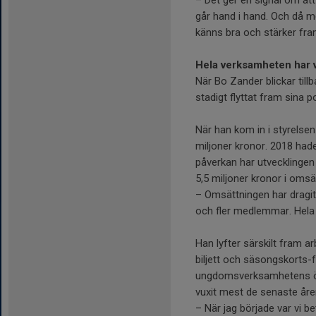
– Det ger en signal om att
går hand i hand. Och då me
känns bra och stärker fra
Hela verksamheten har v
När Bo Zander blickar til
stadigt flyttat fram sina 
När han kom in i styrelse
miljoner kronor. 2018 hade
påverkan har utvecklingen
5,5 miljoner kronor i omsä
– Omsättningen har dragits
och fler medlemmar. Hela 
Han lyfter särskilt fram ar
biljett och säsongskorts-f
ungdomsverksamhetens ökn
vuxit mest de senaste åre
– När jag började var vi be