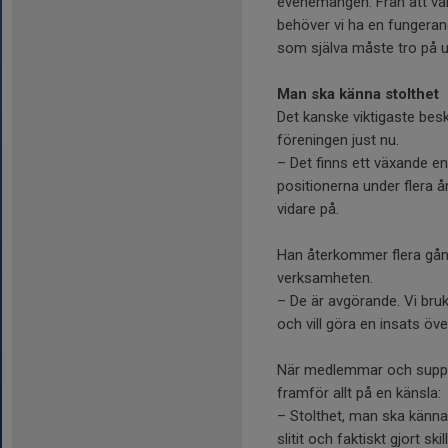
evenemangen. Från att var
behöver vi ha en funger
som själva måste tro på ut
Man ska känna stolthet
Det kanske viktigaste besk
föreningen just nu.
– Det finns ett växande en
positionerna under flera å
vidare på.
Han återkommer flera gånge
verksamheten.
– De är avgörande. Vi bruk
och vill göra en insats över
När medlemmar och suppor
framför allt på en känsla:
– Stolthet, man ska känna 
slitit och faktiskt gjort sk