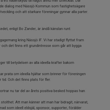
a ett väderskydd till något ännu mer utvecklat. Där
ande dialog med Nässjö Kommun som fastighetsägare
veckling och att starkare föreningar gynnar alla parter.
edet, enligt Bo Zander, är ändå känslan runt
gagemang kring Nässjö IF. Vi har stadigt flyttat fram
r och det finns ett grundintresse som går att bygga
r till betydelsen av alla ideella krafter bakom
ar prata om ideella hjältar som brinner för föreningen
 tid. Och det finns plats för fler.
trar nu tar del av årets positiva besked hoppas han
stolthet. Att man känner att man har bidragit, närvarat,
illnad som ideell eldsjäl, sponsor, supporter, förälder