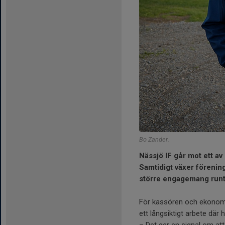
Bo Zander.
Nässjö IF går mot ett av
Samtidigt växer förenin
större engagemang runt 
För kassören och ekonomis
ett långsiktigt arbete där 