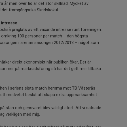
 år men över tid är det stor skillnad. Mycket av
 det framgångsrika Skridskokul.
 intresse
kså präglats av ett växande intresse runt föreningen.
ed omkring 100 personer per match – den högsta
a säsongen i arenan säsongen 2012/2013 – något som
ärker direkt ekonomiskt när publiken ökar, Det är
atsar mer på marknadsföring så har det gett mer tillbaka
chen i seriens sista match hemma mot TB Västerås
ett medvetet beslut att skapa extra uppmärksamhet
 på stan och gensvaret blev väldigt stort. Att vi satsade
 jag verkligen med mig.