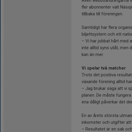
Även webb­sändningarna via
fler abonnenter valt Nässjö
tillbaka till föreningen.
Samtidigt har flera organi
biljettsystem och ett natio
– Vi har jobbat hårt med a
inte alltid syns utåt, men
kan än mer.
Vi spelar två matcher
Trots det positiva result
växande förening alltid ha
– Jag brukar säga att vi 
planen. De måste fungera
ena dåligt påverkar det de
En av årets största utmanin
inkomster och utgifter att
– Resultatet är en sak och 