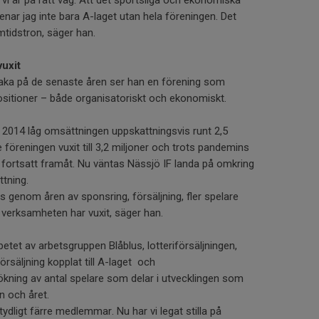
 vi är på rätt väg. Att det sportsliga och ekonomiska
nar jag inte bara A-laget utan hela föreningen. Det
mtidstron, säger han.
uxit
lbaka på de senaste åren ser han en förening som
positioner – både organisatoriskt och ekonomiskt.
n 2014 låg omsättningen uppskattningsvis runt 2,5
 föreningen vuxit till 3,2 miljoner och trots pandemins
 fortsatt framåt. Nu väntas Nässjö IF landa på omkring
ttning.
 genom åren av sponsring, försäljning, fler spelare
verksamheten har vuxit, säger han.
betet av arbetsgruppen Blåblus, lotteriförsäljningen,
örsäljning kopplat till A-laget och
ing av antal spelare som delar i utvecklingen som
n och året.
tydligt färre medlemmar. Nu har vi legat stilla på