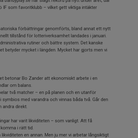
 bandyplay.se har slagit rekord på nytt under året, där
 IF som favoritklubb – vilket gett viktiga intäkter
satoriska förbättringar genomförts, bland annat ett nytt
nellt tillstånd för lotteriverksamhet landades i januari.
dministrativa rutiner och bättre system. Det kanske
 det betyder mycket i längden. Mycket har gjorts men vi
atet betonar Bo Zander att ekonomiskt arbete i en
ndlar om balans.
spelar två matcher – en på planen och en utanför
 i symbios med varandra och vinnas båda två. Går den
n andra direkt.
gar har varit likviditeten – som vanligt. Att få
 komma i rätt tid.
likviditeten en annan. Men ju mer vi arbetar långsiktigt