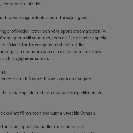
 desto bättre blir det.
satt utvecklingspotential inom försäljning och
ring profilkläder, lotter och våra sponsorsamarbeten. Vi
retag gärna vill vara med, men att färre binder upp sig
de så klart för föreningens skull sett att fler
kar något på sponsorsidan i år och här kan större kliv
m att möjligheterna finns.
ena
innebär nu att Nässjö IF kan skapa en tryggare
det egna kapitalet och stå starkare kring elitlicensen,
 också att föreningen ska kunna utveckla Stinsen
affärsmässig och skapa fler möjligheter runt