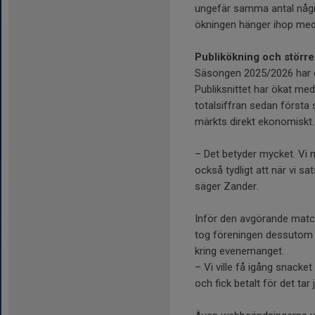
ungefär samma antal några
ökningen hänger ihop med
Publikökning och större
Säsongen 2025/2026 har oc
Publiksnittet har ökat m
totalsiffran sedan först
märkts direkt ekonomiskt.
– Det betyder mycket. Vi m
också tydligt att när vi s
säger Zander.
Inför den avgörande mat
tog föreningen dessutom 
kring evenemanget.
– Vi ville få igång snacket
och fick betalt för det tar