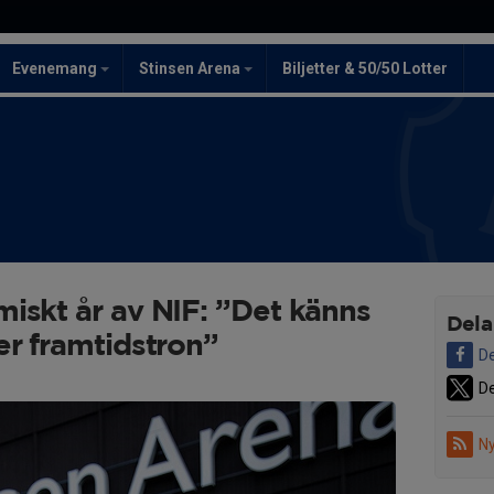
Evenemang
Stinsen Arena
Biljetter & 50/50 Lotter
iskt år av NIF: ”Det känns
Dela
er framtidstron”
De
De
Ny