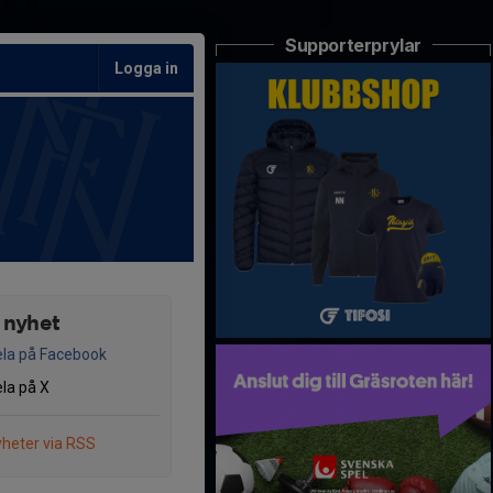
Supporterprylar
Logga in
 nyhet
la på Facebook
la på X
heter via RSS