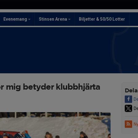
Evenemang
Stinsen Arena
Biljetter & 50/50 Lotter
r mig betyder klubbhjärta
Dela
De
De
Ny