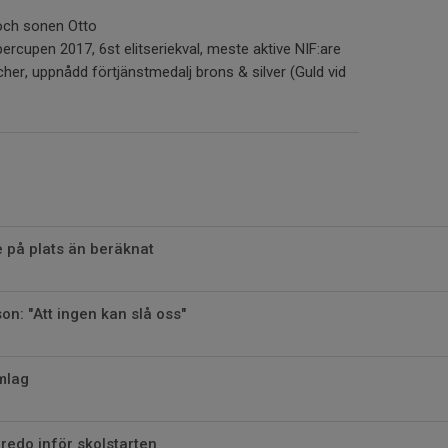
och sonen Otto
percupen 2017, 6st elitseriekval, meste aktive NIF:are
er, uppnådd förtjänstmedalj brons & silver (Guld vid
e på plats än beräknat
on: "Att ingen kan slå oss"
ömlag
edo inför skolstarten