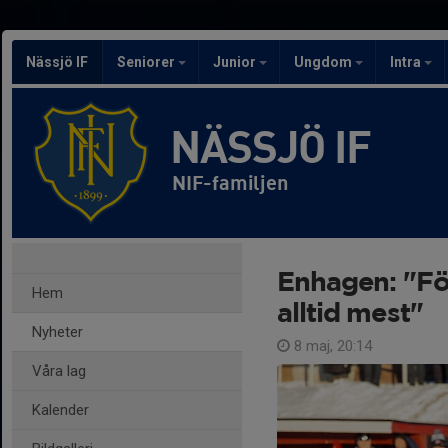
Nässjö IF
Seniorer
Junior
Ungdom
Intra
NÄSSJÖ IF
NIF-familjen
Enhagen: "Fö
Hem
alltid mest"
Nyheter
8 maj, 20:14
Våra lag
Kalender