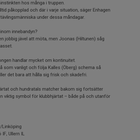
instinkten hos många i truppen.
tid påkopplad och där i varje situation, säger Enhagen
 tävlingsmänniska under dessa måndagar.
 inom innebandyn?
n jobbig jävel att möta, men Joonas (Hiltunen) såg
asset.
gen handlar mycket om kontinuitet.
på som vanligt och följa Kalles (Öberg) schema så
er det bara att hålla sig frisk och skadefri.
ärtat och hundratals matcher bakom sig fortsätter
n viktig symbol för klubbhjärtat – både på och utanför
/Linköping
IF, Ullern IL