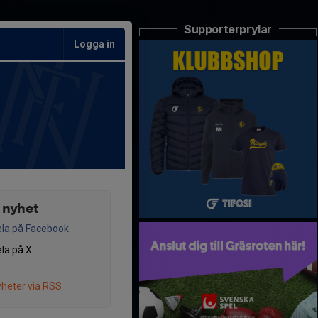
Supporterprylar
Logga in
 nyhet
la på Facebook
la på X
heter via RSS