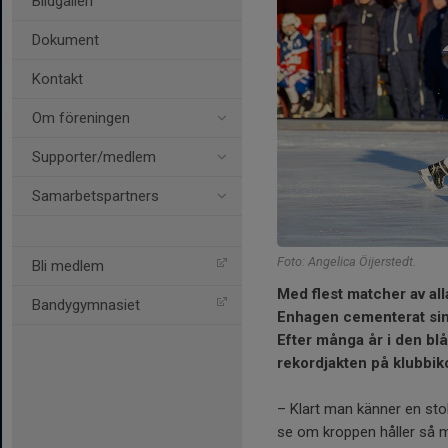
Bildgalleri
Dokument
Kontakt
Om föreningen
Supporter/medlem
Samarbetspartners
Foto: Angelica Öijerstedt.
Bli medlem
Med flest matcher av all
Bandygymnasiet
Enhagen cementerat sin 
Efter många år i den blå
rekordjakten på klubbik
– Klart man känner en stol
se om kroppen håller så mån