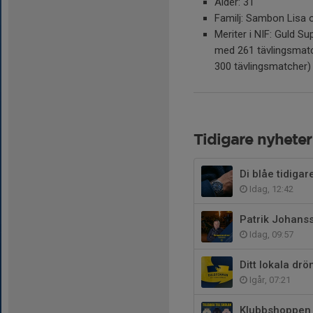
Ålder: 31
Familj: Sambon Lisa 
Meriter i NIF: Guld Su
med 261 tävlingsmatch
300 tävlingsmatcher)
Tidigare nyheter
Di blåe tidigar
Idag, 12:42
Patrik Johanss
Idag, 09:57
Ditt lokala dr
Igår, 07:21
Klubbshoppen r