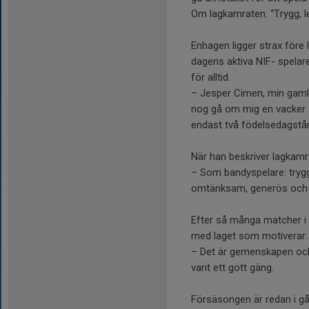
Om lagkamraten: “Trygg, le
Enhagen ligger strax före
dagens aktiva NIF- spelar
för alltid.
– Jesper Cimen, min gamle
nog gå om mig en vacker 
endast två födelsedagstårt
När han beskriver lagkam
– Som bandyspelare: trygg
omtänksam, generös och r
Efter så många matcher i
med laget som motiverar.
– Det är gemenskapen och 
varit ett gott gäng.
Försäsongen är redan i g