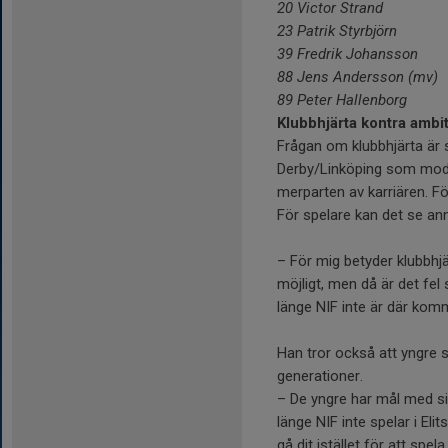
20 Victor Strand
23 Patrik Styrbjörn
39 Fredrik Johansson
88 Jens Andersson (mv)
89 Peter Hallenborg
Klubbhjärta kontra ambi
Frågan om klubbhjärta är 
Derby/Linköping som mode
merparten av karriären. Fö
För spelare kan det se an
– För mig betyder klubbhjä
möjligt, men då är det fel 
länge NIF inte är där komm
Han tror också att yngre s
generationer.
– De yngre har mål med si
länge NIF inte spelar i Eli
gå dit istället för att spel