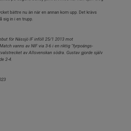
mycket bättre nu än när en annan kom upp. Det krävs
å sig in i en trupp.
ut för Nässjö IF inföll 25/1 2013 mot
atch vanns av NIF via 3-6 i en riktig "fyrpoängs-
kvalstrecket av Allsvenskan södra. Gustav gjorde själv
de 2-4.
023