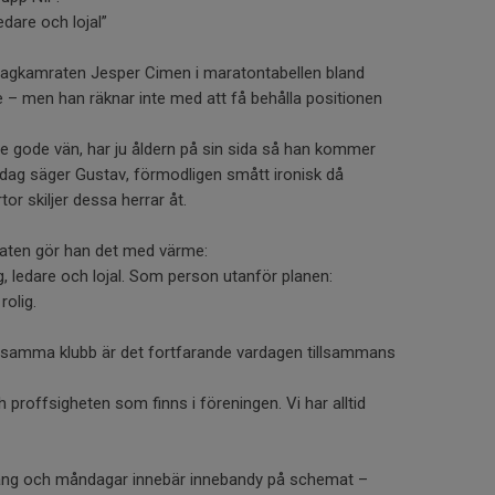
dare och lojal”
 lagkamraten Jesper Cimen i maratontabellen bland
e – men han räknar inte med att få behålla positionen
 gode vän, har ju åldern på sin sida så han kommer
dag säger Gustav, förmodligen smått ironisk då
or skiljer dessa herrar åt.
raten gör han det med värme:
, ledare och lojal. Som person utanför planen:
olig.
 samma klubb är det fortfarande vardagen tillsammans
proffsigheten som finns i föreningen. Vi har alltid
ång och måndagar innebär innebandy på schemat –