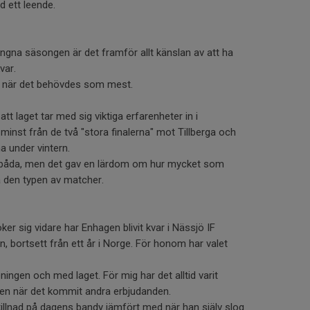
 ett leende.
gna säsongen är det framför allt känslan av att ha
var.
är när det behövdes som mest.
t laget tar med sig viktiga erfarenheter in i
nst från de två "stora finalerna" mot Tillberga och
a under vintern.
 i båda, men det gav en lärdom om hur mycket som
na den typen av matcher.
öker sig vidare har Enhagen blivit kvar i Nässjö IF
, bortsett från ett år i Norge. För honom har valet
reningen och med laget. För mig har det alltid varit
ven när det kommit andra erbjudanden.
killnad på dagens bandy jämfört med när han själv slog