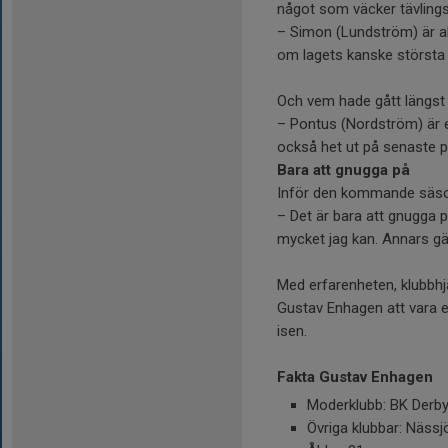
något som väcker tävlings
– Simon (Lundström) är all
om lagets kanske största
Och vem hade gått längst
– Pontus (Nordström) är e
också het ut på senaste p
Bara att gnugga på
Inför den kommande säson
– Det är bara att gnugga 
mycket jag kan. Annars gäll
Med erfarenheten, klubbhj
Gustav Enhagen att vara e
isen.
Fakta Gustav Enhagen
Moderklubb: BK Derby
Övriga klubbar: Nässjö 