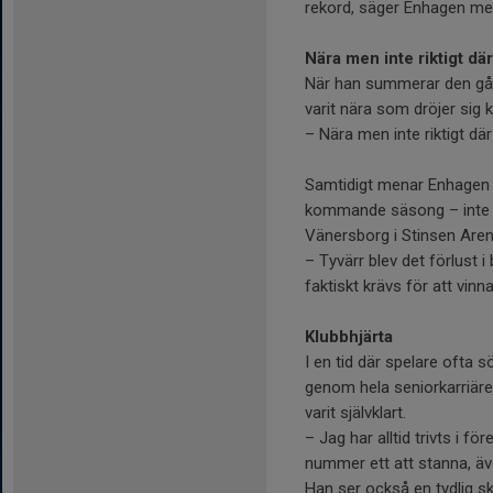
rekord, säger Enhagen med
Nära men inte riktigt där
När han summerar den gån
varit nära som dröjer sig k
– Nära men inte riktigt d
Samtidigt menar Enhagen at
kommande säsong – inte mi
Vänersborg i Stinsen Aren
– Tyvärr blev det förlust
faktiskt krävs för att vin
Klubbhjärta
I en tid där spelare ofta s
genom hela seniorkarriären
varit självklart.
– Jag har alltid trivts i fö
nummer ett att stanna, ä
Han ser också en tydlig s