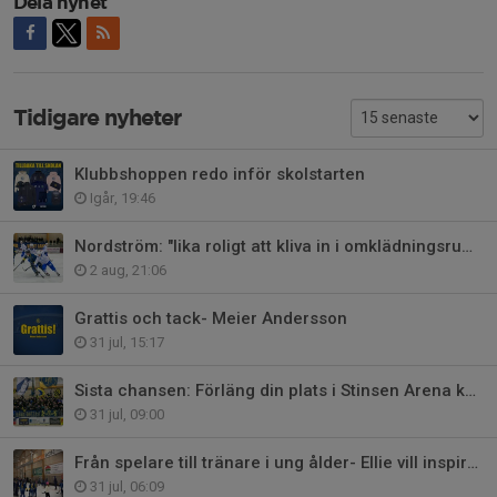
Dela nyhet
Tidigare nyheter
Klubbshoppen redo inför skolstarten
Igår, 19:46
Nordström: "lika roligt att kliva in i omklädningsrummet varje gång"
2 aug, 21:06
Grattis och tack- Meier Andersson
31 jul, 15:17
Sista chansen: Förläng din plats i Stinsen Arena kommande säsong
31 jul, 09:00
Från spelare till tränare i ung ålder- Ellie vill inspirera andra
31 jul, 06:09