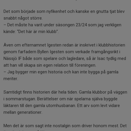
Det som började som nyfikenhet och kanske en gnutta tjat blev
snabbt något större.
– Det måste ha varit under säsongen 23/24 som jag verkligen
kände: “Det här är min klubb”.
Även om efternamnet Igesten redan är inskrivet i klubbhistorien
genom farfadern Byllen Igesten som verkade framgångsrikt i
Nässjö IF både som spelare och lagledare, så är Isac tydlig med
att han vill skapa sin egen relation till föreningen.
– Jag bygger min egen historia och kan inte bygga på gamla
meriter.
Samtidigt finns historien där hela tiden. Gamla klubbor på väggen
i sommarstugan. Berättelser om när spelarna själva byggde
läktaren till den gamla utomhusbanan. Ett arv som levt vidare
mellan generationer.
Men det är som sagt inte nostalgin som driver honom mest. Det