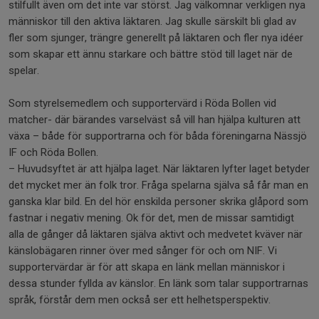
stilfullt även om det inte var störst. Jag välkomnar verkligen nya
människor till den aktiva läktaren. Jag skulle särskilt bli glad av
fler som sjunger, trängre generellt på läktaren och fler nya idéer
som skapar ett ännu starkare och bättre stöd till laget när de
spelar.
Som styrelsemedlem och supportervärd i Röda Bollen vid
matcher- där bärandes varselväst så vill han hjälpa kulturen att
växa – både för supportrarna och för båda föreningarna Nässjö
IF och Röda Bollen.
– Huvudsyftet är att hjälpa laget. När läktaren lyfter laget betyder
det mycket mer än folk tror. Fråga spelarna själva så får man en
ganska klar bild. En del hör enskilda personer skrika glåpord som
fastnar i negativ mening. Ok för det, men de missar samtidigt
alla de gånger då läktaren själva aktivt och medvetet kväver när
känslobägaren rinner över med sånger för och om NIF. Vi
supportervärdar är för att skapa en länk mellan människor i
dessa stunder fyllda av känslor. En länk som talar supportrarnas
språk, förstår dem men också ser ett helhetsperspektiv.