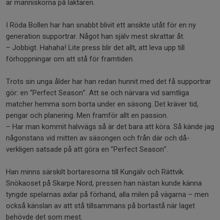
är människorna på läktaren.
I Röda Bollen har han snabbt blivit ett ansikte utåt för en ny
generation supportrar. Något han själv mest skrattar åt.
– Jobbigt. Hahaha! Lite press blir det allt, att leva upp till
förhoppningar om att stå för framtiden.
Trots sin unga ålder har han redan hunnit med det få supportrar
gör: en “Perfect Season”. Att se och närvara vid samtliga
matcher hemma som borta under en säsong. Det kräver tid,
pengar och planering. Men framför allt en passion.
– Har man kommit halvvägs så är det bara att köra. Så kände jag
någonstans vid mitten av säsongen och från där och då-
verkligen satsade på att göra en ”Perfect Season”.
Han minns särskilt bortaresorna till Kungälv och Rättvik.
Snökaoset på Skarpe Nord, pressen han nästan kunde känna
tyngde spelarnas axlar på förhand, alla milen på vägarna – men
också känslan av att stå tillsammans på bortastå när laget
behövde det som mest.