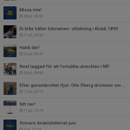
Missa inte!
28 jul, 09:00
Di blåe håller tidsramen- utlottning i Klubb 1899
27 jul, 20:56
Hallå där!
24 jul, 05:47
Noel taggad för att fortsätta utvecklas i NIF
20 jul, 09:00
Efter genombrottet ifjol- Olle Öberg drömmer om kommande säsong
15 jul, 20:15
Sitt ner!
11 jul, 13:19
Vinnare Andelslotteriet juni
7 jul, 17:19