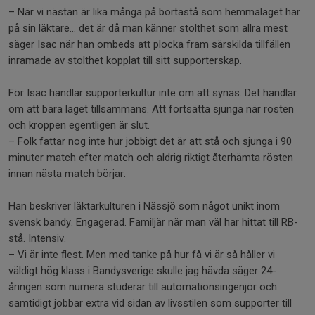
– När vi nästan är lika många på bortastå som hemmalaget har
på sin läktare… det är då man känner stolthet som allra mest
säger Isac när han ombeds att plocka fram särskilda tillfällen
inramade av stolthet kopplat till sitt supporterskap.
För Isac handlar supporterkultur inte om att synas. Det handlar
om att bära laget tillsammans. Att fortsätta sjunga när rösten
och kroppen egentligen är slut.
– Folk fattar nog inte hur jobbigt det är att stå och sjunga i 90
minuter match efter match och aldrig riktigt återhämta rösten
innan nästa match börjar.
Han beskriver läktarkulturen i Nässjö som något unikt inom
svensk bandy. Engagerad. Familjär när man väl har hittat till RB-
stå. Intensiv.
– Vi är inte flest. Men med tanke på hur få vi är så håller vi
väldigt hög klass i Bandysverige skulle jag hävda säger 24-
åringen som numera studerar till automationsingenjör och
samtidigt jobbar extra vid sidan av livsstilen som supporter till