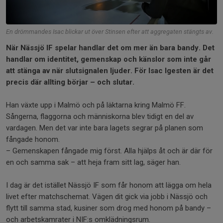
En drömmandes Isac blickar ut över Stinsen efter att aggregaten stängts av.
När Nässjö IF spelar handlar det om mer än bara bandy. Det
handlar om identitet, gemenskap och känslor som inte går
att stänga av när slutsignalen ljuder. För Isac Igesten är det
precis där allting börjar – och slutar.
Han växte upp i Malmö och på läktarna kring Malmö FF.
Sångerna, flaggorna och människorna blev tidigt en del av
vardagen. Men det var inte bara lagets segrar på planen som
fångade honom.
– Gemenskapen fångade mig först. Alla hjälps åt och är där för
en och samma sak – att heja fram sitt lag, säger han.
I dag är det istället Nässjö IF som får honom att lägga om hela
livet efter matchschemat. Vägen dit gick via jobb i Nässjö och
flytt till samma stad, kusiner som drog med honom på bandy –
och arbetskamrater i NIF:s omklädningsrum.