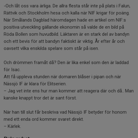
-Och låt oss vara ärliga. De allra flesta står inte på plats i Falun,
Rättvik och Stockholm hesa och kalla när NIF krigar för poäng.
När Smålands Dagblad häromdagen hade en artikel om NIF:s
positiva utveckling gällande ekonomin så valde de en bild på
Röda Bollen som huvudbild. Läktaren är en stark del av bandyn
och ett bevis för att bandyn faktiskt är viktig. År efter år och
oavsett vilka enskilda spelare som står på isen.
Och drömmen framåt då? Den är lika enkel som den är laddad
för Isac.
Att få uppleva stunden när domaren blåser i pipan och när
Nässjö IF är klara för Elitserien.
– Jag vet inte ens hur man kommer att reagera där och då.. Man
kanske knappt tror det är sant först.
När han till slut får beskriva vad Nässjö IF betyder för honom
med ett enda ord kommer svaret direkt.
– Kärlek.