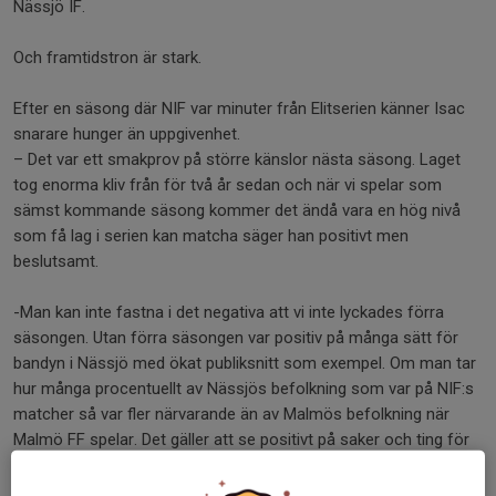
Nässjö IF.
Och framtidstron är stark.
Efter en säsong där NIF var minuter från Elitserien känner Isac
snarare hunger än uppgivenhet.
– Det var ett smakprov på större känslor nästa säsong. Laget
tog enorma kliv från för två år sedan och när vi spelar som
sämst kommande säsong kommer det ändå vara en hög nivå
som få lag i serien kan matcha säger han positivt men
beslutsamt.
-Man kan inte fastna i det negativa att vi inte lyckades förra
säsongen. Utan förra säsongen var positiv på många sätt för
bandyn i Nässjö med ökat publiksnitt som exempel. Om man tar
hur många procentuellt av Nässjös befolkning som var på NIF:s
matcher så var fler närvarande än av Malmös befolkning när
Malmö FF spelar. Det gäller att se positivt på saker och ting för
att utvecklas. Så bara någon dag efter sista matchen på
Sjöaremossen i elitkvalet så tvättade jag flaggor och snyggade