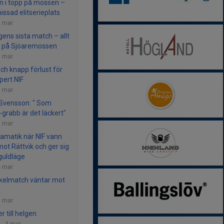
n i topp på mossen –
issad elitserieplats
9 mar
ens sista match – allt
 på Sjöaremossen
8 mar
ch knapp förlust för
pert NIF
6 mar
 Svensson: " Som
-grabb är det läckert"
6 mar
ramatik när NIF vann
mot Rättvik och ger sig
 guldläge
4 mar
kelmatch väntar mot
k
3 mar
 till helgen