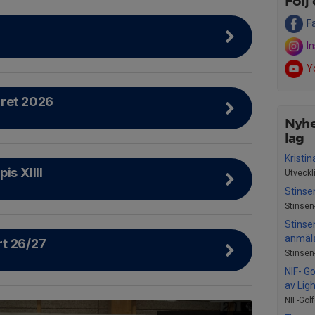
Följ 
F
I
Y
gret 2026
Nyhe
lag
Kristi
is XIIII
Utveckl
Stinsen
Stinsen-
Stinse
anmäla
t 26/27
Stinsen-
NIF- G
av Lig
NIF-Gol