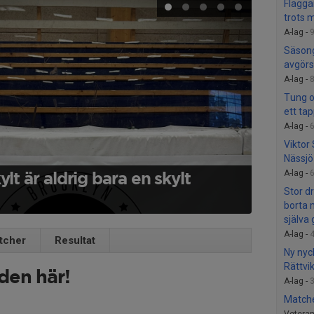
Flagga
trots m
A-lag -
Säsong
avgörs
A-lag -
Tung o
ett tap
A-lag -
Viktor
Nässjö
A-lag -
ylt är aldrig bara en skylt
Stor d
borta 
själva
A-lag -
tcher
Resultat
Ny nyc
Rättvi
den här!
A-lag -
Matcher