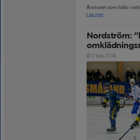
Årsmötet som hölls i mitt
Läs mer
Nordström: "li
omklädnings
2 aug, 21:06