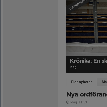
Krönika: En sk
Idag
Fler nyheter
Ma
Nya ordföran
Idag, 11:53