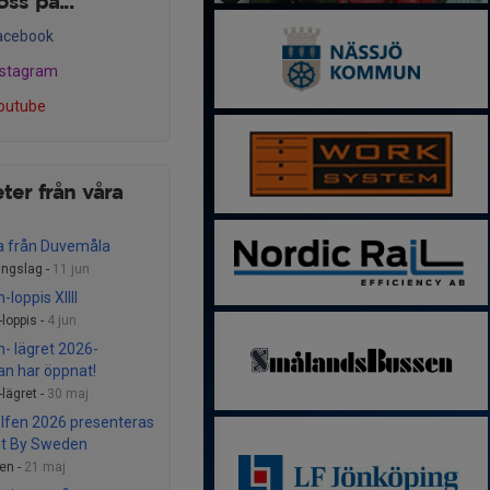
oss på...
acebook
nstagram
outube
ter från våra
na från Duvemåla
ingslag -
11 jun
-loppis XIIII
loppis -
4 jun
n- lägret 2026-
n har öppnat!
lägret -
30 maj
olfen 2026 presenteras
ht By Sweden
fen -
21 maj