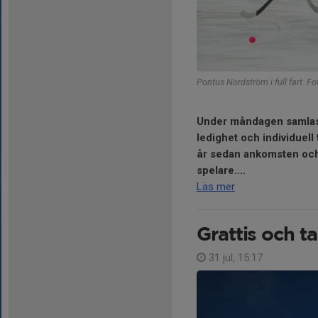
Pontus Nordström i full fart. F
Under måndagen samlas 
ledighet och individuell
år sedan ankomsten och 
spelare....
Läs mer
Grattis och t
31 jul, 15:17