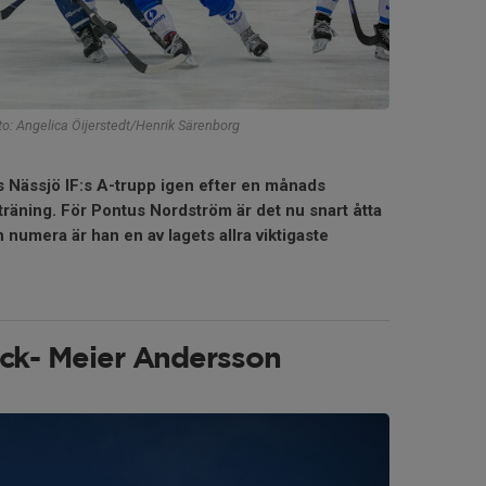
oto: Angelica Öijerstedt/Henrik Särenborg
Nässjö IF:s A-trupp igen efter en månads
 träning. För Pontus Nordström är det nu snart åtta
numera är han en av lagets allra viktigaste
ack- Meier Andersson