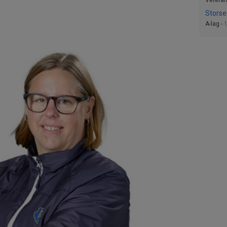
Veteran
Storse
A-lag -