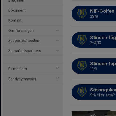
Bildgalleri
Dokument
NIF-Golfen
29/8
Kontakt
Om föreningen
Stinsen-lä
Supporter/medlem
2-4/10
Samarbetspartners
Stinsen-lopp
12/9
Bli medlem
Bandygymnasiet
Säsongskor
Stå eller sitta?