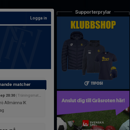
Supporterprylar
Logga in
ande matcher
sep 20:30
| Träningsmatcher
rö Allmänna IK
ag