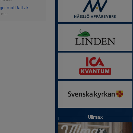
 -
3 mar
ger mot Rättvik
1 mar
Ullmax