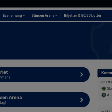
Evenemang
Stinsen Arena
Biljetter & 50/50 Lotter
riet
Komm
sammans
Ons 9 
Ski
A-l
nsen Arena
dag!