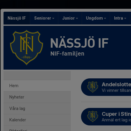
Nässjö IF
Seniorer
Junior
Ungdom
Intra
NÄSSJÖ IF
NIF-familjen
Andelslotte
Hem
Vi vinner till
Nyheter
Våra lag
Cuper i Sti
Kalender
Anmäl ert lag i