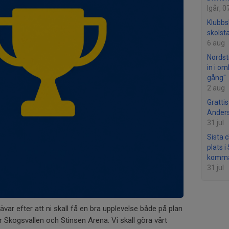
Igår, 0
Klubbs
skolst
6 aug
Nordstr
in i o
gång"
2 aug
Gratti
Ander
31 jul
Sista 
plats 
komma
31 jul
ävar efter att ni skall få en bra upplevelse både på plan
 Skogsvallen och Stinsen Arena. Vi skall göra vårt