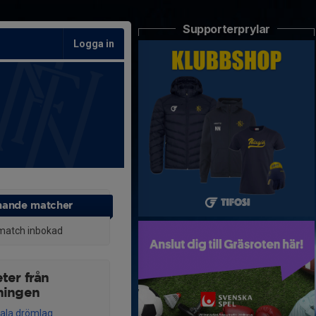
Supporterprylar
Logga in
ande matcher
match inbokad
ter från
ningen
okala drömlag