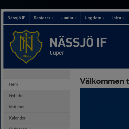
Nässjö IF
Seniorer
Junior
Ungdom
Intra
NÄSSJÖ IF
Cuper
Välkommen til
Hem
Nyheter
Matcher
Kalender