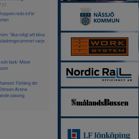
7:21
hoppen redo inför
arten
öm: "lika roligt att kliva
mklädningsrummet varje
s och tack- Meier
sson
chansen: Förläng din
i Stinsen Arena
nde säsong