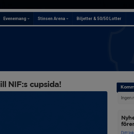
Evenemang
Stinsen Arena
Biljetter & 50/50 Lotter
l NIF:s cupsida!
Komm
Ingen 
Nyhe
före
Ditt l