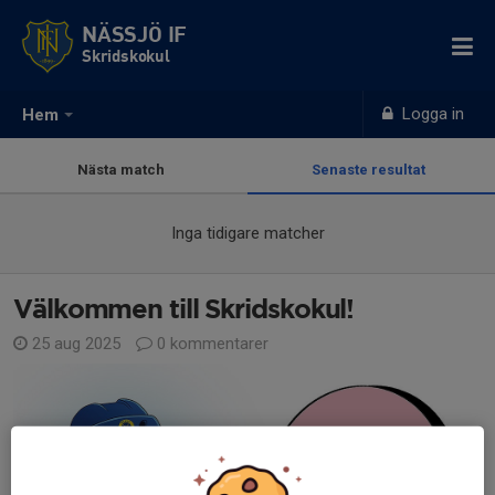
NÄSSJÖ IF
Skridskokul
Logga in
Hem
Nästa match
Senaste resultat
Inga tidigare matcher
Välkommen till Skridskokul!
25 aug 2025
0 kommentarer