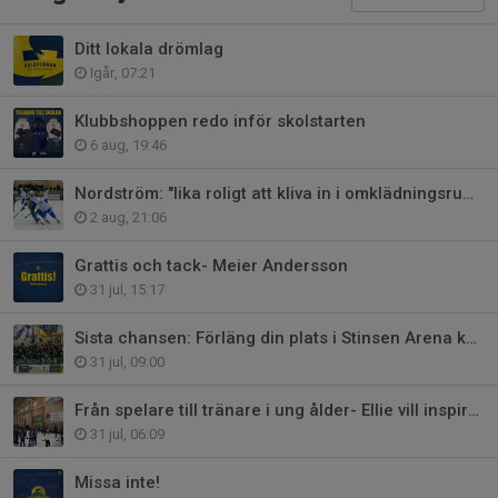
Ditt lokala drömlag
Igår, 07:21
Klubbshoppen redo inför skolstarten
6 aug, 19:46
Nordström: "lika roligt att kliva in i omklädningsrummet varje gång"
2 aug, 21:06
Grattis och tack- Meier Andersson
31 jul, 15:17
Sista chansen: Förläng din plats i Stinsen Arena kommande säsong
31 jul, 09:00
Från spelare till tränare i ung ålder- Ellie vill inspirera andra
31 jul, 06:09
Missa inte!