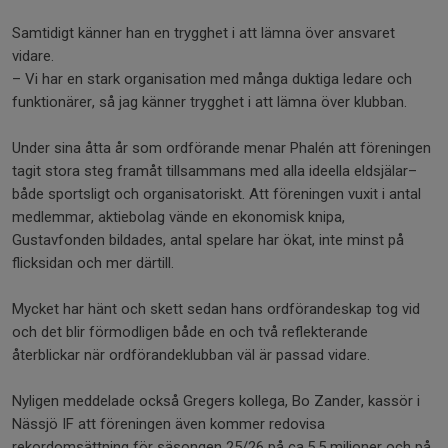
Samtidigt känner han en trygghet i att lämna över ansvaret
vidare.
– Vi har en stark organisation med många duktiga ledare och
funktionärer, så jag känner trygghet i att lämna över klubban.
Under sina åtta år som ordförande menar Phalén att föreningen
tagit stora steg framåt tillsammans med alla ideella eldsjälar–
både sportsligt och organisatoriskt. Att föreningen vuxit i antal
medlemmar, aktiebolag vände en ekonomisk knipa,
Gustavfonden bildades, antal spelare har ökat, inte minst på
flicksidan och mer därtill.
Mycket har hänt och skett sedan hans ordförandeskap tog vid
och det blir förmodligen både en och två reflekterande
återblickar när ordförandeklubban väl är passad vidare.
Nyligen meddelade också Gregers kollega, Bo Zander, kassör i
Nässjö IF att föreningen även kommer redovisa
rekordomsättning för säsongen 25/26 på ca.5,5 miljoner och på