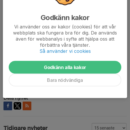
att växa
– Det får inte handla om det ena eller det andra, utan båda och,
Godkänn kakor
avslutar Greger Phalén.
Vi använder oss av kakor (cookies) för att vår
webbplats ska fungera bra för dig. De används
Bli en viktig del av NIF- familjen och medlem i Nässjö IF
även för webbanalys i syfte att hjälpa oss att
förbättra våra tjänster.
Nässjö IF:s årsmöte hålls onsdagen 17/6 kl.18:00. Plats
Så använder vi cookies
meddelas längre fram.
Dagordning och årsredovisning publiceras på vår hemsida
Godkänn alla kakor
senast två veckor innan årsmötet.
Bara nödvändiga
Varmt välkomna!
Dela nyhet
Tidigare nyheter