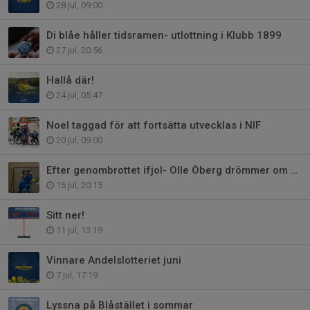
28 jul, 09:00
Di blåe håller tidsramen- utlottning i Klubb 1899
27 jul, 20:56
Hallå där!
24 jul, 05:47
Noel taggad för att fortsätta utvecklas i NIF
20 jul, 09:00
Efter genombrottet ifjol- Olle Öberg drömmer om kommande säsong
15 jul, 20:15
Sitt ner!
11 jul, 13:19
Vinnare Andelslotteriet juni
7 jul, 17:19
Lyssna på Blåstället i sommar