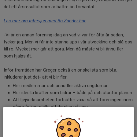
det ett årsresultat som är bättre än förväntat.
Läs mer om intervjun med Bo Zander här
-Vi är en annan förening idag än vad vi var för åtta år sedan,
tycker jag. Men vi får inte stanna upp i vår utveckling och slå oss
till ro. Mycket mer går att göra. Men då måste vi bli ännu fler
som hjälps åt.
Inför framtiden har Greger också en önskelista som bl.a.
inkluderar just det- att vi blir fler.
Fler medlemmar och ännu fler aktiva ungdomar
Fler ideella krafter som bidrar – både på och utanför planen
Att tjejverksamheten fortsätter växa så att föreningen inom
några år kan ställa ett damlag på isen
Att Stinsen Arena utvecklas till en riktig arena med större
och mer anpassade ytor för publik och försäljning
Att A-laget etablerar sig i bandyns finrum, Elitserien-
samtidigt som barn- och ungdomsverksamheten fortsätter