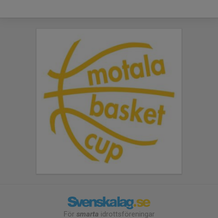
För
smarta
idrottsföreningar