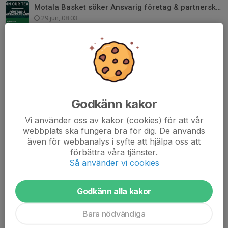
Motala Basket söker Ansvarig företag & partnerskap
29 jun, 08:03
Som du har väntat - här kommer veckans basketschema!
29 jun, 06:57
Nu stärker vi vår närvaro utanför planen
22 jun, 09:29
Godkänn kakor
VECKANS BASKETSCHEMA - VECKA 26
22 jun, 06:11
Vi använder oss av kakor (cookies) för att vår
webbplats ska fungera bra för dig. De används
Glad midsommar - hälsning från Motala Basket
även för webbanalys i syfte att hjälpa oss att
19 jun, 08:17
förbättra våra tjänster.
Så använder vi cookies
VECKANS BASKETSCHEMA - VECKA 25
15 jun, 06:11
Godkänn alla kakor
MOTALA BASKET 3X3 - VINNARNA TILL NISSIN STREETBASKET CHALLENGE
Bara nödvändiga
29 maj, 17:25