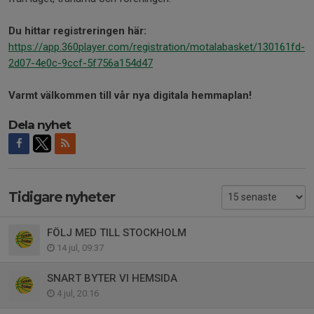
Du hittar registreringen här:
https://app.360player.com/registration/motalabasket/130161fd-
2d07-4e0c-9ccf-5f756a154d47
Varmt välkommen till vår nya digitala hemmaplan!
Dela nyhet
Tidigare nyheter
FÖLJ MED TILL STOCKHOLM
14 jul, 09:37
SNART BYTER VI HEMSIDA
4 jul, 20:16