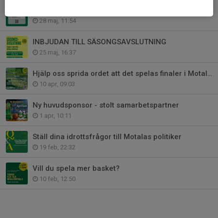
Följ Motala Basket på WhatsApp!
28 maj, 11:54
INBJUDAN TILL SÄSONGSAVSLUTNING
25 maj, 16:37
Hjälp oss sprida ordet att det spelas finaler i Motala sporthall!
10 apr, 09:03
Ny huvudsponsor - stolt samarbetspartner
1 apr, 10:11
Ställ dina idrottsfrågor till Motalas politiker
19 feb, 22:32
Vill du spela mer basket?
10 feb, 12:50