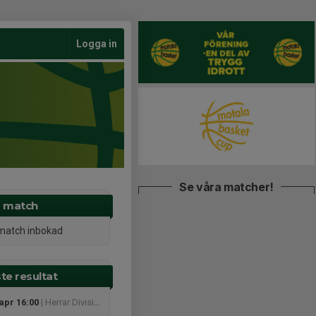
Logga in
Se våra matcher!
 match
match inbokad
te resultat
apr 16:00
| Herrar Division 2 - Herrar Division 2 Södra Svealand