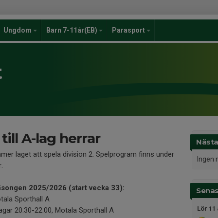
Ungdom
Barn 7-11år(EB)
Parasport
t
ll A-lag herrar
Nästa
r laget att spela division 2. Spelprogram finns under
Ingen 
r.
säsongen 2025/2026 (start vecka 33):
Senas
ala Sporthall A
Lör 11 
agar 20:30-22:00, Motala Sporthall A