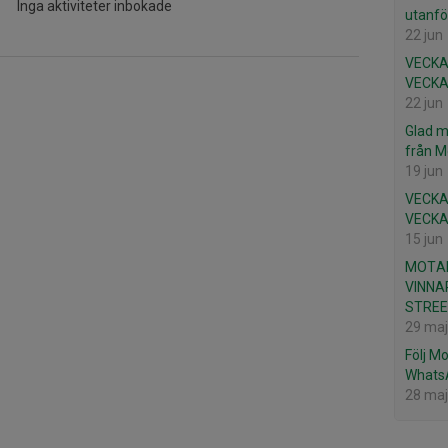
Inga aktiviteter inbokade
utanfö
22 jun
VECKA
VECKA
22 jun
Glad m
från M
19 jun
VECKA
VECKA
15 jun
MOTAL
VINNAR
STREE
29 maj
Följ M
Whats
28 maj