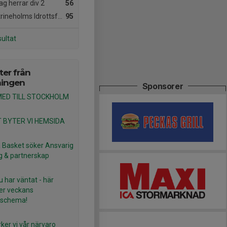
ag herrar div 2
56
ineholms Idrottsförening
95
sultat
er från
ningen
Sponsorer
MED TILL STOCKHOLM
 BYTER VI HEMSIDA
 Basket söker Ansvarig
g & partnerskap
 har väntat - här
r veckans
tschema!
ker vi vår närvaro