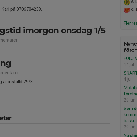
A-l
h Kari på 0706784239.
Katr
Fler re
ngstid imorgon onsdag 1/5
mentarer
Nyhet
före
FÖLJ 
ing
14 jul
mentarer
SNART
4 jul
är inställd 29/3.
Motala
företa
29 jun
Som du
komme
eter
baske
29 jun
Nu stär