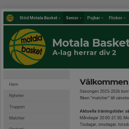
Stöd Motala Basket
Senior
Pojkar
Flickor
Motala Baske
A-lag herrar div 2
Välkommen ti
Hem
Säsongen 2025-2026 komme
Nyheter
fliken "matcher" till vänste
Truppen
Aktuella träningstider 
Måndagar 20:00-21:30, Mot
Matcher
Tisdagar, onsdagar, torsd