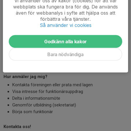
Vi använder oss av kakor (cookies) för att vår
Intresse för basket
webbplats ska fungera bra för dig. De används
Ansvarskänsla
även för webbanalys i syfte att hjälpa oss att
Lugn och metodisk
förbättra våra tjänster.
Så använder vi cookies
Utbildningens innehåll
Godkänn alla kakor
Praktisk genomgång av utrustning
Hantering av digitala system
Bara nödvändiga
Regelkunskap
Kommunikationsträning
Hur anmäler jag mig?
Kontakta föreningen eller prata med lagen
Visa intresse för funktionärsuppdrag
Delta i informationsmöte
Genomför utbildning (sekretariat)
Börja som funktionär
Kontakta oss!