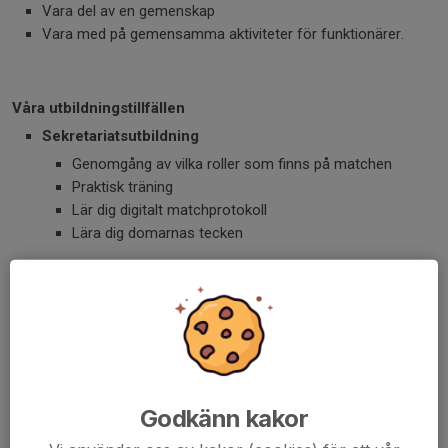
Vara del av en gemenskap
Vara med på gemensamma aktiviteter för funktionärer.
Våra utbildningstillfällen
Sekretariatsutbildning
Genomgång av vilka roller som finns på matchen
Praktisk träning
Lär dig digitalt matchprotokoll
Lära dig domarnas tecken
Vad lär du dig?
Göra digitalt matchprotokoll
Få kunskap om basketregler
Använda tidtagarutrustning
Kommunicera med domare och coacher
Godkänn kakor
Krav för att bli sekretariatsfunktionär