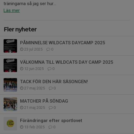
träningarna så jag ser hur...
Läs mer
Fler nyheter
PÅMINNELSE WILDCATS DAYCAMP 2025
23 jul 2025
0
VÄLKOMNA TILL WILDCATS DAY CAMP 2025
12 jun 2025
0
TACK FÖR DEN HÄR SÄSONGEN!
27 maj 2025
0
MATCHER PÅ SÖNDAG
21 maj 2025
0
Förändringar efter sportlovet
13 feb 2025
0