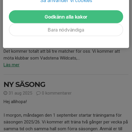
Så använder vi cookies
Godkänn alla kakor
Bara nödvändiga
Lördagen den 8 november åker vi till Vadstena och deltager i
säsongens första omgång av WBL, Wettern Basketball League.
Det kommer totalt att bli tre matcher för oss. Vi kommer att
möta klubbar som Vadstena Wildcats,...
Läs mer
NY SÄSONG
31 aug 2025
0 kommentarer
Hej allihopa!
I morgon, måndagen den 1 september startar träningarna för
säsongen 2025/26. Vi kommer att träna två gånger per vecka på
samma tid och samma hall som förra säsongen. Anmäl er till