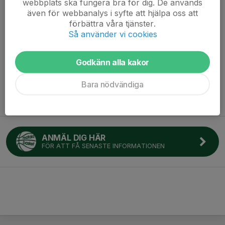
webbplats ska fungera bra för dig. De används
🎯 Vem kan vara med?
även för webbanalys i syfte att hjälpa oss att
Ungdomar födda 2007–2009
förbättra våra tjänster.
Du som är i gymnasieålder och vill ha en rolig fritidsaktivitet
Så använder vi cookies
Inga förkunskaper krävs – bara nyfikenhet och vilja att
testa!
Godkänn alla kakor
Träningarna börjar 21 januari 2026:
Bara nödvändiga
Onsdagar 15:30 - 16:30 i Carlsundshallen.
ANMÄL DIG HÄR
FÖR ATT FÅ SENASTE INFORMATIONEN