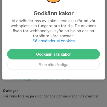
och utvecklas tillsammans.
Godkänn kakor
Tips på utbildningar:
Vi använder oss av kakor (cookies) för att vår
webbplats ska fungera bra för dig. De används
Basketens utbildningar:
även för webbanalys i syfte att hjälpa oss att
https://basketutbildning.se/
förbättra våra tjänster.
Så använder vi cookies
RF-SISU utbildningar
https://utbildning.sisuforlag.se/rfsisu/idrottens-
Godkänn alla kakor
webbar/utbildning-for-tranare/
https://utbildning.sisuforlag.se/rfsisu/idrottens-
Bara nödvändiga
webbar/ledarskap/
https://utbildning.sisuforlag.se/rfsisu/idrottens-
webbar/trygg-och-inkluderande-idrott/
Övningar
Här finns förslag på sidor där tips och inspiration på övningar.