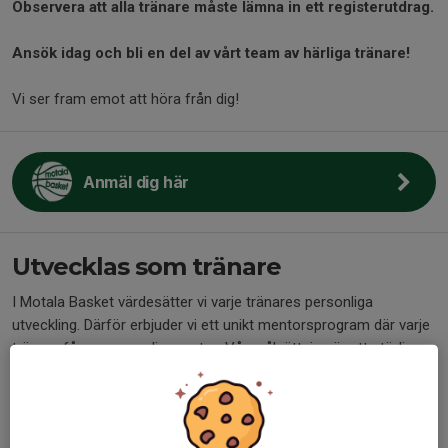
Observera att alla tränare måste lämna in ett registerutdrag.
Ansök idag och bli en del av vårt team av härliga tränare!
Vi ser fram emot att höra från dig!
Anmäl dig här
Utvecklas som tränare
I Motala Basket värdesätter vi varje tränares personliga
utveckling. Därför erbjuder vi ett unikt mentorsprogram där varje
tränare får en personlig mentor. Vår målsättning är att stödja
och inspirera våra tränare att nå sin fulla potential, både på och
utanför planen.
Vi erbjuder utbildningar, clinics och andra träffar där vi umgås