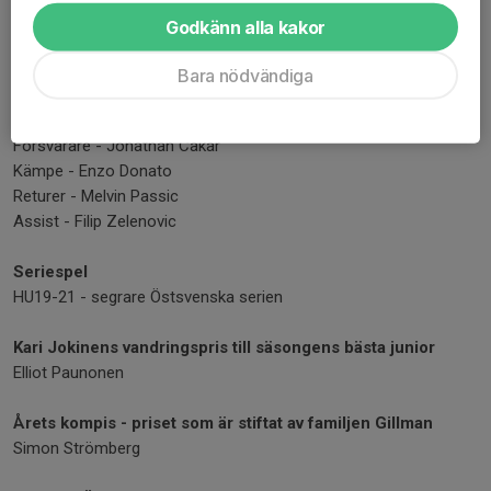
Godkänn alla kakor
HU17-18
Årets glädjespridare - Dionconda Soukouna
Bara nödvändiga
Träningspris - Melvin Pasic
Utveckling - Samuel Touray
Försvarare - Jonathan Cakar
Kämpe - Enzo Donato
Returer - Melvin Passic
Assist - Filip Zelenovic
Seriespel
HU19-21 - segrare Östsvenska serien
Kari Jokinens vandringspris till säsongens bästa junior
Elliot Paunonen
Årets kompis - priset som är stiftat av familjen Gillman
Simon Strömberg