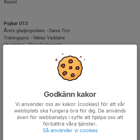
Assist
Pojkar U13
Årets glädjespridare - Danis Tiro
Träningspris - Niklas Varblane
Utveckling - Elias Cederqvist
Försvarare - Elias Cederqvist
Kämpe - Henrik Strömberg
Returer - Isaac Nagy
Assist - Edvin Pasic
Pojkar U14
Godkänn kakor
Årets glädjespridare - Migo Krikorian
Träningspris - Elliot Paunonen
Vi använder oss av kakor (cookies) för att vår
Utveckling - Elliot Paunonen
webbplats ska fungera bra för dig. De används
även för webbanalys i syfte att hjälpa oss att
Försvarare - Mio Ragnar
förbättra våra tjänster.
Kämpe - Gabriel Babekian
Så använder vi cookies
Returer - Maximus Wallberg
Assist - Oskar Ljungstedt